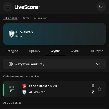
Piłka nożna
Katar
AL Wakrah
AL Wakrah
Katar
Przegląd
Oprawy
Wyniki
Wyniki
Drużyna
Wszystkie konkursy
Klubowe mecze towarzyskie
0
Stade Brestois 29
22 LIP
FT
2
AL Wakrah
QSL Cup 25/26