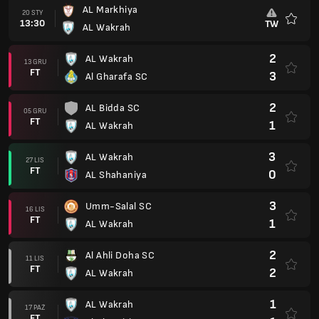
AL Markhiya
20 STY
13:30
TW
AL Wakrah
Ulubio
2
AL Wakrah
13 GRU
FT
3
Al Gharafa SC
2
AL Bidda SC
05 GRU
FT
1
AL Wakrah
3
AL Wakrah
27 LIS
FT
0
AL Shahaniya
3
Umm-Salal SC
16 LIS
FT
1
AL Wakrah
2
Al Ahli Doha SC
11 LIS
FT
2
AL Wakrah
1
AL Wakrah
17 PAŹ
FT