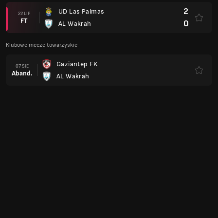
2
UD Las Palmas
22 LIP
FT
0
AL Wakrah
Klubowe mecze towarzyskie
Gaziantep FK
07 SIE
Aband.
AL Wakrah