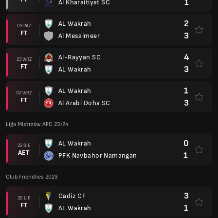
1
Al Kharaitiyat SC
2
AL Wakrah
03 PAŹ
FT
3
Al Mesaimeer
4
Al-Rayyan SC
23 WRZ
FT
3
AL Wakrah
1
AL Wakrah
02 WRZ
FT
3
Al Arabi Doha SC
Liga Mistrzów AFC 23/24
0
AL Wakrah
22 SIE
AET
1
PFK Navbahor Namangan
Club Friendlies 2023
3
Cadiz CF
26 LIP
FT
1
AL Wakrah