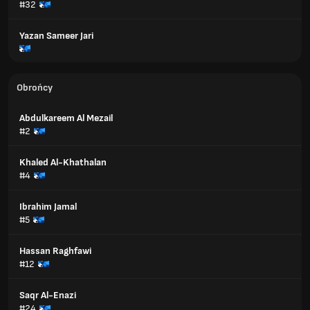
#32
Yazan Sameer Jari
Obrońcy
Abdulkareem Al Mezail
#2
Khaled Al-Khathalan
#4
Ibrahim Jamal
#5
Hassan Raghfawi
#12
Saqr Al-Enazi
#24