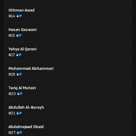
Othman Awad
#14
Hasan Gazwani
#15
Yahya Al Qarani
#17
Mohammed Alshammari
#18
Tariq Al Mutairi
#20
Abdullah Al-Burayh
#21
Abdalmajeed Obaid
#27