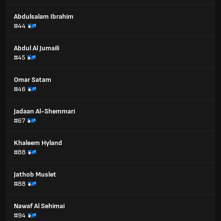
Abdulsalam Ibrahim
#44
Abdul Al Jumaili
#45
Omar Satam
#46
Jadaan Al-Shemmari
#67
Khaleem Hyland
#88
Jathob Muslet
#88
Nawaf Al Sehimai
#94