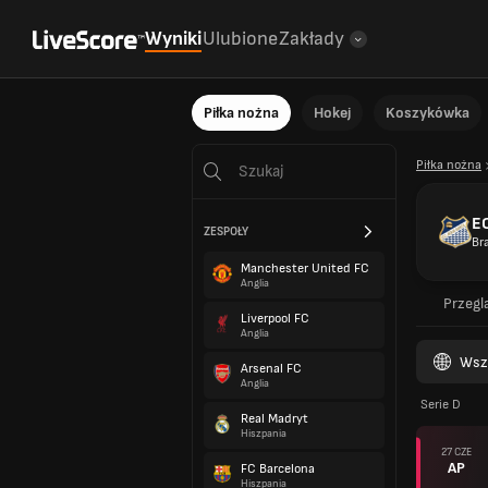
Wyniki
Ulubione
Zakłady
Piłka nożna
Hokej
Koszykówka
Piłka nożna
EC
ZESPOŁY
Br
Manchester United FC
Anglia
Przegl
Liverpool FC
Anglia
Wsz
Arsenal FC
Anglia
Serie D
Real Madryt
Hiszpania
27 CZE
AP
FC Barcelona
Hiszpania