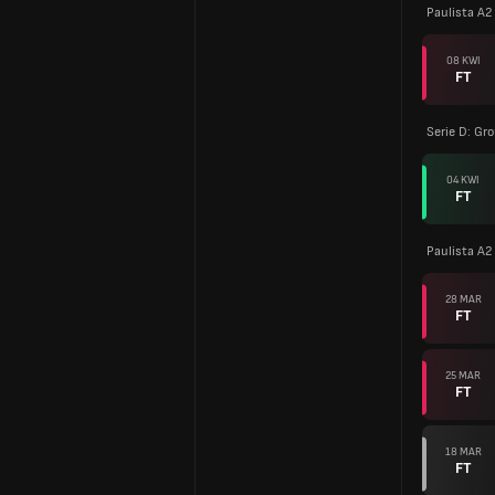
Paulista A2
08 KWI
FT
Serie D: Gr
04 KWI
FT
Paulista A2
28 MAR
FT
25 MAR
FT
18 MAR
FT