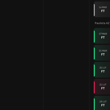
14 MAR
FT
Paulista A2
07 MAR
FT
01 MAR
FT
25 LUT
FT
21 LUT
FT
18 LUT
FT