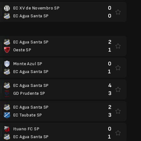
0
EC XV de Novembro SP
0
EC Agua Santa SP
2
EC Agua Santa SP
1
Oeste SP
0
Monte Azul SP
1
EC Agua Santa SP
4
EC Agua Santa SP
3
GD Prudente SP
2
EC Agua Santa SP
3
EC Taubate SP
0
Ituano FC SP
1
EC Agua Santa SP