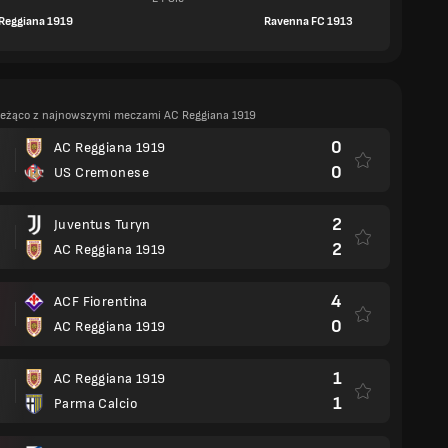
Reggiana 1919
Ravenna FC 1913
ieżąco z najnowszymi meczami AC Reggiana 1919
0
AC Reggiana 1919
0
US Cremonese
2
Juventus Turyn
2
AC Reggiana 1919
4
ACF Fiorentina
0
AC Reggiana 1919
1
AC Reggiana 1919
1
Parma Calcio