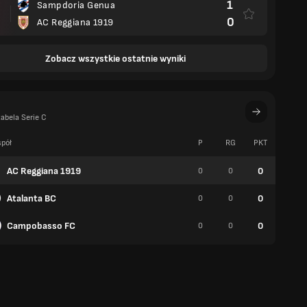
1
Sampdoria Genua
0
AC Reggiana 1919
Zobacz wszystkie ostatnie wyniki
abela Serie C
pół
P
RG
PKT
W
AC Reggiana 1919
0
0
0
0
Atalanta BC
0
0
0
0
Campobasso FC
0
0
0
0