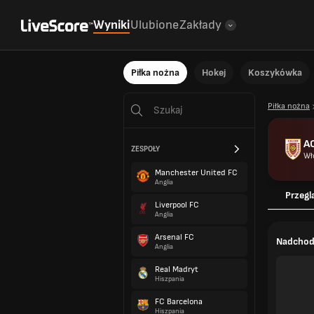
Wyniki
Ulubione
Zakłady
Piłka nożna
Hokej
Koszykówka
Piłka nożna
A
ZESPOŁY
Wł
Manchester United FC
Anglia
Przegl
Liverpool FC
Anglia
Arsenal FC
Nadchod
Anglia
Real Madryt
Hiszpania
FC Barcelona
Hiszpania