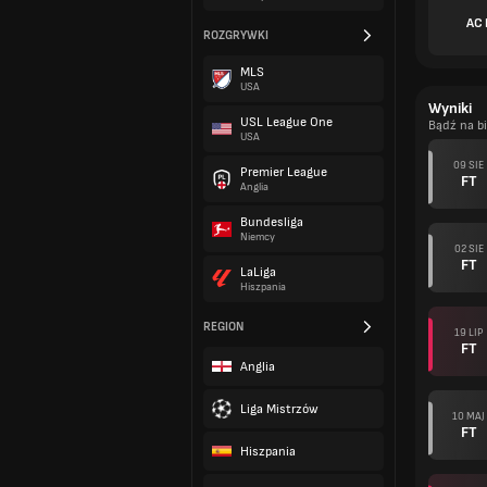
AC 
ROZGRYWKI
MLS
USA
Wyniki
USL League One
Bądź na b
USA
09 SIE
Premier League
FT
Anglia
Bundesliga
Niemcy
02 SIE
FT
LaLiga
Hiszpania
REGION
19 LIP
FT
Anglia
Liga Mistrzów
10 MAJ
FT
Hiszpania