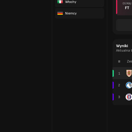
Włochy
05 MAJ
FT
Niemcy
Wyniki
Aktualna t
#
Zes
1
2
3