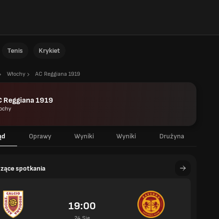
Tenis
Krykiet
Włochy
AC Reggiana 1919
C Reggiana 1919
ochy
ąd
Oprawy
Wyniki
Wyniki
Drużyna
zące spotkania
19:00
24 Sie