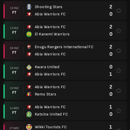
2
Shooting Stars
19 PAŹ
FT
0
Abia Warriors FC
2
Abia Warriors FC
12 PAŹ
FT
0
El Kanemi Warriors
2
Enugu Rangers International FC
08 PAŹ
FT
0
Abia Warriors FC
0
Kwara United
05 PAŹ
FT
1
Abia Warriors FC
2
Abia Warriors FC
02 PAŹ
FT
0
Remo Stars
1
Abia Warriors FC
14 WRZ
FT
0
Katsina United FC
1
Wikki Tourists FC
07 WRZ