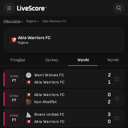
Piłka nożna
Nigeria
Abia Warriors FC
Abia Warriors FC
Nigeria
Przegląd
Oprawy
Wyniki
Wyniki
2
Warri Wolves FC
24 MAJ
FT
1
Abia Warriors FC
0
Abia Warriors FC
10 MAJ
FT
2
Kun Khalifat
3
Rivers United FC
03 MAJ
FT
0
Abia Warriors FC