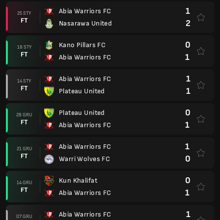
1
Abia Warriors FC
25 STY
FT
2
Nasarawa United
0
Kano Pillars FC
18 STY
FT
1
Abia Warriors FC
1
Abia Warriors FC
14 STY
FT
1
Plateau United
0
Plateau United
28 GRU
FT
1
Abia Warriors FC
1
Abia Warriors FC
21 GRU
FT
0
Warri Wolves FC
0
Kun Khalifat
14 GRU
FT
1
Abia Warriors FC
1
Abia Warriors FC
07 GRU