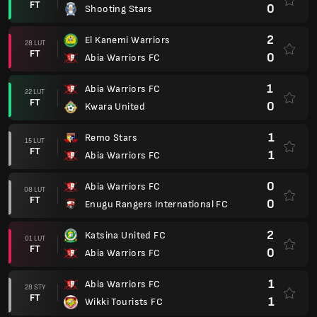
FT
0
Shooting Stars
2
El Kanemi Warriors
28 LUT
FT
0
Abia Warriors FC
1
Abia Warriors FC
22 LUT
FT
0
Kwara United
1
Remo Stars
15 LUT
FT
1
Abia Warriors FC
0
Abia Warriors FC
08 LUT
FT
0
Enugu Rangers International FC
2
Katsina United FC
01 LUT
FT
0
Abia Warriors FC
1
Abia Warriors FC
28 STY
FT
1
Wikki Tourists FC