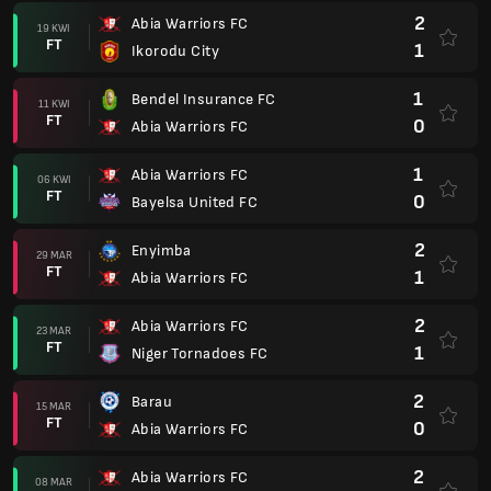
2
Abia Warriors FC
19 KWI
FT
1
Ikorodu City
1
Bendel Insurance FC
11 KWI
FT
0
Abia Warriors FC
1
Abia Warriors FC
06 KWI
FT
0
Bayelsa United FC
2
Enyimba
29 MAR
FT
1
Abia Warriors FC
2
Abia Warriors FC
23 MAR
FT
1
Niger Tornadoes FC
2
Barau
15 MAR
FT
0
Abia Warriors FC
2
Abia Warriors FC
08 MAR