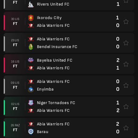
FT
1
Rivers United FC
1
Ikorodu City
30 LIS
FT
0
Abia Warriors FC
0
Abia Warriors FC
23 LIS
FT
0
Bendel Insurance FC
2
Bayelsa United FC
16 LIS
FT
1
Abia Warriors FC
0
Abia Warriors FC
09 LIS
FT
0
Enyimba
1
Niger Tornadoes FC
02 LIS
FT
2
Abia Warriors FC
2
Abia Warriors FC
26 PAŹ
FT
0
Barau