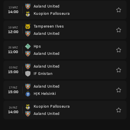
Aaland United
13 WRZ
14:00
Kuopion Palloseura
Ulubio
Tampereen Ilves
19 WRZ
12:00
Aaland United
Ulubio
Hps
26 WRZ
11:00
Aaland United
Ulubio
Aaland United
03 PAŹ
15:00
IF Gnistan
Ulubio
Aaland United
17 PAŹ
15:00
HJK Helsinki
Ulubio
Kuopion Palloseura
24 PAŹ
14:00
Aaland United
Ulubio