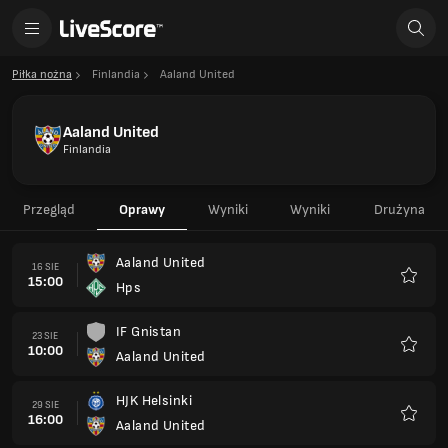
Piłka nożna
Finlandia
Aaland United
Aaland United
Finlandia
Przegląd
Oprawy
Wyniki
Wyniki
Drużyna
Aaland United
16 SIE
15:00
Hps
Ulubio
IF Gnistan
23 SIE
10:00
Aaland United
Ulubio
HJK Helsinki
29 SIE
16:00
Aaland United
Ulubio