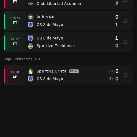
Division Profesional - Apertura
0
CS 2 de Mayo
20 LUT
FT
1
CD Recoleta
Copa Libertadores 2026
2
CS 2 de Mayo
18 LUT
FT
2
Sporting Cristal
Division Profesional - Apertura
3
Sportivo Ameliano
14 LUT
FT
0
CS 2 de Mayo
Copa Libertadores 2026
1
Alianza Lima
(1)
12 LUT
FT
1
CS 2 de Mayo
(2)