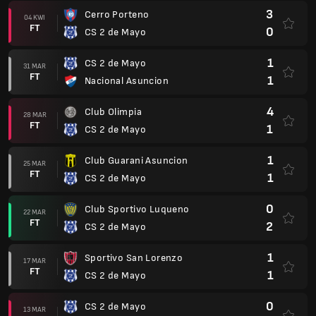
0
Club Sportivo Luqueno
22 MAR
FT
2
CS 2 de Mayo
1
Sportivo San Lorenzo
17 MAR
FT
1
CS 2 de Mayo
0
CS 2 de Mayo
13 MAR
FT
2
Club Libertad Asuncion
0
Rubio Nu
08 MAR
FT
1
CS 2 de Mayo
1
CS 2 de Mayo
28 LUT
FT
0
Sportivo Trinidense
Copa Libertadores 2026
0
Sporting Cristal
(2)
25 LUT
AP
0
CS 2 de Mayo
(2)