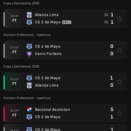
Copa Paraguay
0
CS 2 de Mayo
16 LIS
FT
1
Club General Caballero JLM
1
CS 2 de Mayo
05 LIS
FT
0
Club Guarani Asuncion
0
CA Tembetary
21 PAŹ
FT
2
CS 2 de Mayo
2
CS 2 de Mayo
25 WRZ
FT
1
Deportivo Minga Guazu
1
Encarnacion FC
26 SIE
FT
2
CS 2 de Mayo