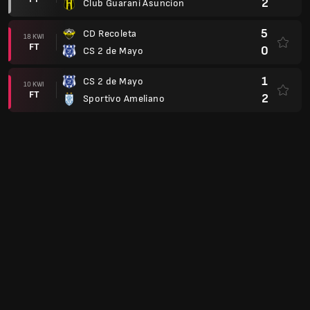
2
Club Guarani Asuncion
5
CD Recoleta
18 KWI
FT
0
CS 2 de Mayo
1
CS 2 de Mayo
10 KWI
FT
2
Sportivo Ameliano
3
Cerro Porteno
04 KWI
FT
0
CS 2 de Mayo
1
CS 2 de Mayo
31 MAR
FT
1
Nacional Asuncion
4
Club Olimpia
28 MAR
FT
1
CS 2 de Mayo
1
Club Guarani Asuncion
25 MAR
FT
1
CS 2 de Mayo