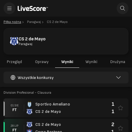
Piłka nożna
Paragwaj
CS 2 de Mayo
CS 2 de Mayo
Paragwaj
Przegląd
Oprawy
Wyniki
Wyniki
Drużyna
Wszystkie konkursy
Division Profesional - Clausura
1
Sportivo Ameliano
01 SIE
FT
1
CS 2 de Mayo
2
CS 2 de Mayo
28 LIP
FT
1
Cerro Porteno