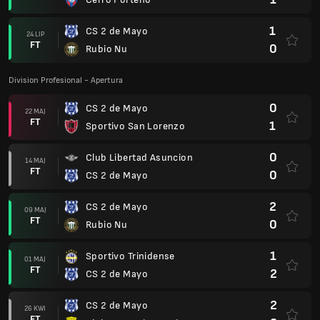
1
CS 2 de Mayo
24 LIP
FT
0
Rubio Nu
Division Profesional - Apertura
0
CS 2 de Mayo
22 MAJ
FT
1
Sportivo San Lorenzo
0
Club Libertad Asuncion
14 MAJ
FT
0
CS 2 de Mayo
2
CS 2 de Mayo
09 MAJ
FT
0
Rubio Nu
1
Sportivo Trinidense
01 MAJ
FT
2
CS 2 de Mayo
2
CS 2 de Mayo
26 KWI
FT