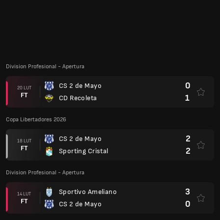
Division Profesional - Apertura
0
CS 2 de Mayo
07 LUT
FT
0
Cerro Porteno
Copa Libertadores 2026
1
CS 2 de Mayo
05 LUT
FT
0
Alianza Lima
Division Profesional - Apertura
5
Nacional Asuncion
31 STY
FT
1
CS 2 de Mayo
1
CS 2 de Mayo
28 STY
FT
1
Club Olimpia
1
CS 2 de Mayo
23 STY
FT
2
Club Sportivo Luqueno