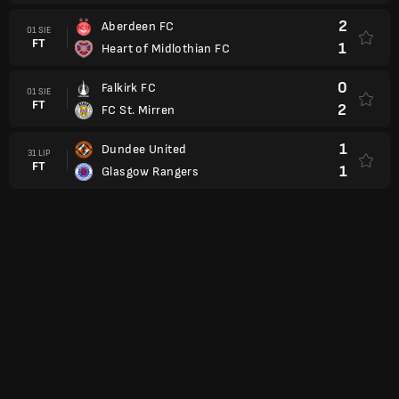
2
Aberdeen FC
01 SIE
FT
1
Heart of Midlothian FC
0
Falkirk FC
01 SIE
FT
2
FC St. Mirren
1
Dundee United
31 LIP
FT
1
Glasgow Rangers