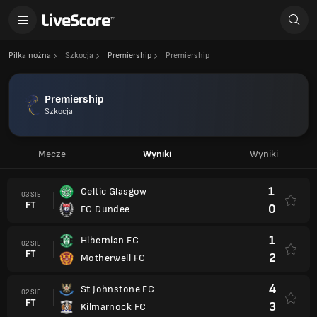
Piłka nożna
Szkocja
Premiership
Premiership
Premiership
Szkocja
Mecze
Wyniki
Wyniki
1
Celtic Glasgow
03 SIE
FT
0
FC Dundee
1
Hibernian FC
02 SIE
FT
2
Motherwell FC
4
St Johnstone FC
02 SIE
FT
3
Kilmarnock FC