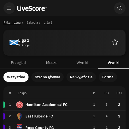
Piłka nożna
Szkocja
Liga 1
Liga 1
Szkocja
Ulubione
Przegląd
Mecze
Wyniki
Wyniki
Wszystkie
Strona główna
Na wyjeździe
Forma
#
Zespół
P
RG
PKT
Hamilton Academical FC
3
1
1
5
East Kilbride FC
3
2
1
4
Ross County FC
3
3
1
1