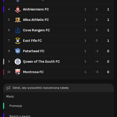
Airdrieonians FC
1
4
1
0
Alloa Athletic FC
1
5
1
0
Cove Rangers FC
1
6
1
0
East Fife FC
1
7
1
0
Peterhead FC
0
8
1
-1
Queen of The South FC
0
9
1
-4
Montrose FC
0
10
1
-5
Obróć, aby wyświetlić rozszerzoną tabelę
Klucz
Promocja
Baraże o awans