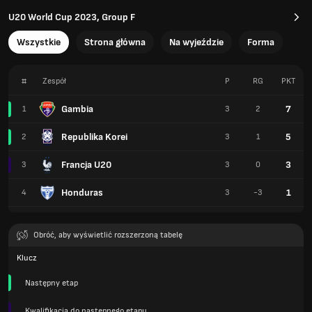
U20 World Cup 2023, Group F
Wszystkie
Strona główna
Na wyjeździe
Forma
#
Zespół
P
RG
PKT
Gambia
7
1
3
2
Republika Korei
5
2
3
1
Francja U20
3
3
3
0
Honduras
1
4
3
-3
Obróć, aby wyświetlić rozszerzoną tabelę
Klucz
Następny etap
Kwalifikacja do następnego etapu