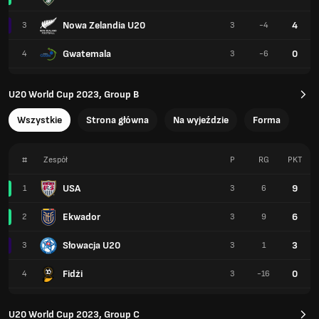
Nowa Zelandia U20
4
3
3
-4
Gwatemala
0
4
3
-6
U20 World Cup 2023, Group B
Wszystkie
Strona główna
Na wyjeździe
Forma
#
Zespół
P
RG
PKT
USA
9
1
3
6
Ekwador
6
2
3
9
Słowacja U20
3
3
3
1
Fidżi
0
4
3
-16
U20 World Cup 2023, Group C