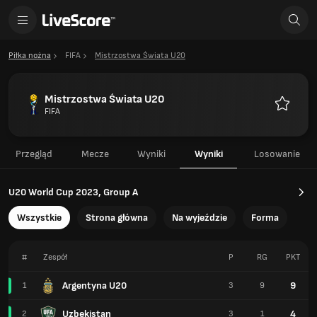
Piłka nożna
FIFA
Mistrzostwa Świata U20
Mistrzostwa Świata U20
FIFA
Ulubione
Przegląd
Mecze
Wyniki
Wyniki
Losowanie
U20 World Cup 2023, Group A
Wszystkie
Strona główna
Na wyjeździe
Forma
#
Zespół
P
RG
PKT
Argentyna U20
9
1
3
9
Uzbekistan
4
2
3
1