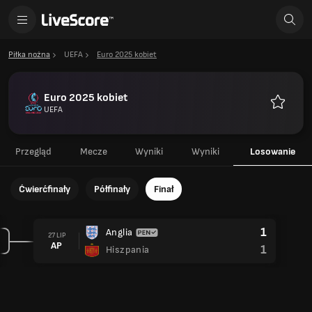
Piłka nożna
UEFA
Euro 2025 kobiet
Euro 2025 kobiet
UEFA
Ulubione
Przegląd
Mecze
Wyniki
Wyniki
Losowanie
Ćwierćfinały
Półfinały
Finał
1
Anglia
27 LIP
AP
1
Hiszpania