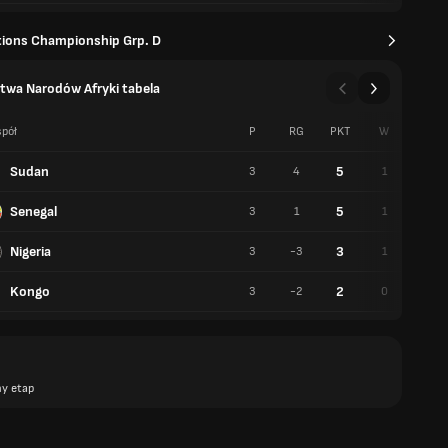
tions Championship Grp. D
twa Narodów Afryki tabela
pół
P
RG
PKT
W
R
Sudan
5
3
4
1
2
Senegal
5
3
1
1
2
Nigeria
3
3
-3
1
0
Kongo
2
3
-2
0
2
y etap