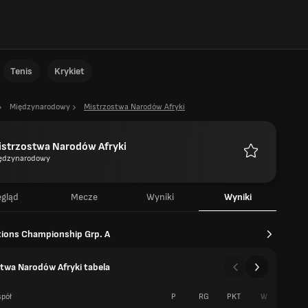
Tenis
Krykiet
Międzynarodowy
Mistrzostwa Narodów Afryki
istrzostwa Narodów Afryki
ędzynarodowy
Ulubione
egląd
Mecze
Wyniki
Wyniki
tions Championship Grp. A
twa Narodów Afryki tabela
pół
P
RG
PKT
W
R