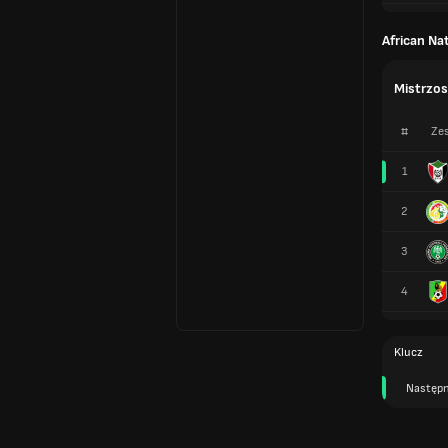
African Na
Mistrzos
#
Zes
1
2
3
4
Klucz
Następn