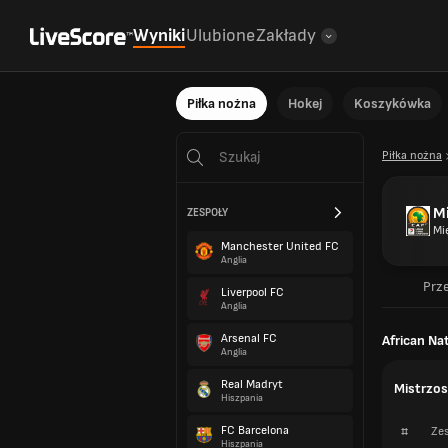
Wyniki
Ulubione
Zakłady
Piłka nożna
Hokej
Koszykówka
Piłka nożna
M
ZESPOŁY
Mi
Manchester United FC
Anglia
Prz
Liverpool FC
Anglia
Arsenal FC
African Na
Anglia
Real Madryt
Mistrzos
Hiszpania
FC Barcelona
#
Zes
Hiszpania