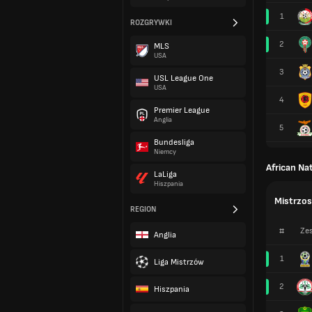
1
ROZGRYWKI
2
MLS
USA
3
USL League One
USA
4
Premier League
Anglia
5
Bundesliga
Niemcy
African Na
LaLiga
Hiszpania
Mistrzos
REGION
#
Zes
Anglia
1
Liga Mistrzów
2
Hiszpania