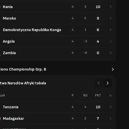
Kenia
10
4
3
3
1
Maroko
9
4
5
3
0
Demokratyczna Republika Konga
6
4
1
2
0
Angola
4
4
-3
1
1
Zambia
0
4
-6
0
0
tions Championship Grp. B
twa Narodów Afryki tabela
pół
P
RG
PKT
W
R
Tanzania
10
4
4
3
1
Madagaskar
7
4
2
2
1