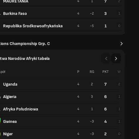
MAURETANIA
7
4
1
2
1
Burkina Faso
3
4
-2
1
0
Republika Środkowoafrykańska
1
4
-5
0
1
tions Championship Grp. C
twa Narodów Afryki tabela
pół
P
RG
PKT
W
R
Uganda
7
4
2
2
1
Algieria
6
4
3
1
3
Afryka Południowa
6
4
1
1
3
Gwinea
4
4
-3
1
1
Niger
2
4
-3
0
2