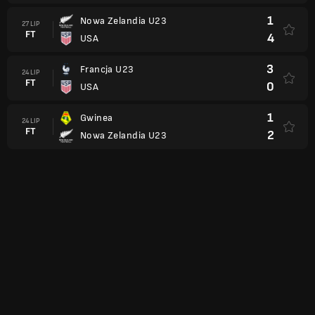
1
Nowa Zelandia U23
27 LIP
FT
4
USA
3
Francja U23
24 LIP
FT
0
USA
1
Gwinea
24 LIP
FT
2
Nowa Zelandia U23