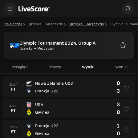
Piłka nożna
Igrzyska – Mężczyźni
Igrzyska – Mężczyźni
Olympic Tournam
Olympic Tournament 2024, Group A
Igrzyska – Mężczyźni
Ulubione
Przegląd
Mecze
Wyniki
Wyniki
0
Nowa Zelandia U23
30 LIP
FT
3
Francja U23
3
USA
30 LIP
FT
0
Gwinea
1
Francja U23
27 LIP
FT
0
Gwinea