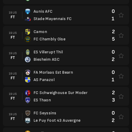
0
Aunis AFC
19 LIS
FT
1
Stade Mayennais FC
2
Camon
19 LIS
FT
5
FC Chambly Oise
0
ES Villerupt Thil
19 LIS
FT
2
Biesheim ASC
0
FA Morlaas Est Bearn
19 LIS
FT
1
AS Panazol
2
FC Schweighouse Sur Moder
19 LIS
FT
3
ES Thaon
0
FC Seyssins
19 LIS
FT
2
Le Puy Foot 43 Auvergne