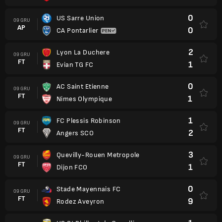
0
US Sarre Union
09 GRU
AP
0
CA Pontarlier
2
Lyon La Duchere
09 GRU
FT
1
Evian TG FC
0
AC Saint Etienne
09 GRU
FT
1
Nimes Olympique
1
FC Plessis Robinson
09 GRU
FT
2
Angers SCO
3
Quevilly-Rouen Metropole
09 GRU
FT
1
Dijon FCO
0
Stade Mayennais FC
09 GRU
FT
9
Rodez Aveyron