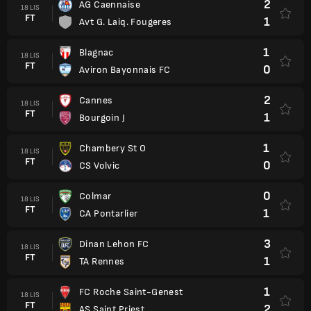
2
AG Caennaise
18 LIS
FT
1
Avt G. Laiq. Fougeres
1
Blagnac
18 LIS
FT
0
Aviron Bayonnais FC
2
Cannes
18 LIS
FT
1
Bourgoin J
1
Chambery St O
18 LIS
FT
0
CS Volvic
0
Colmar
18 LIS
FT
1
CA Pontarlier
3
Dinan Lehon FC
18 LIS
FT
1
TA Rennes
1
FC Roche Saint-Genest
18 LIS
FT
2
AS Saint Priest