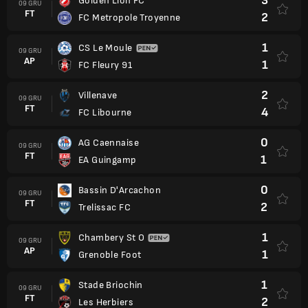
3
Golden Lion FC
09 GRU
FT
2
FC Metropole Troyenne
1
CS Le Moule
09 GRU
AP
1
FC Fleury 91
2
Villenave
09 GRU
FT
4
FC Libourne
0
AG Caennaise
09 GRU
FT
1
EA Guingamp
0
Bassin D'Arcachon
09 GRU
FT
2
Trelissac FC
1
Chambery St O
09 GRU
AP
1
Grenoble Foot
1
Stade Briochin
09 GRU
FT
2
Les Herbiers