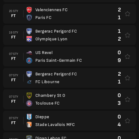
2
Valenciennes FC
20 STY
FT
1
Paris FC
1
Bergerac Perigord FC
19 STY
FT
2
Olympique Lyon
0
US Revel
07 STY
FT
9
Paris Saint-Germain FC
2
Bergerac Perigord FC
07 STY
FT
1
FC Libourne
0
Chambery St O
07 STY
FT
3
Toulouse FC
0
Dieppe
07 STY
FT
4
Stade Lavallois MFC
0
Dinan Lehon FC