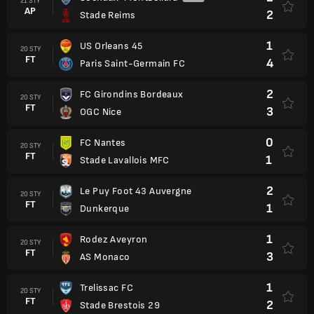
21 STY
AP
2
Stade Reims
1
US Orleans 45
20 STY
FT
4
Paris Saint-Germain FC
2
FC Girondins Bordeaux
20 STY
FT
3
OGC Nice
0
FC Nantes
20 STY
FT
1
Stade Lavallois MFC
2
Le Puy Foot 43 Auvergne
20 STY
FT
1
Dunkerque
1
Rodez Aveyron
20 STY
FT
3
AS Monaco
1
Trelissac FC
20 STY
FT
2
Stade Brestois 29