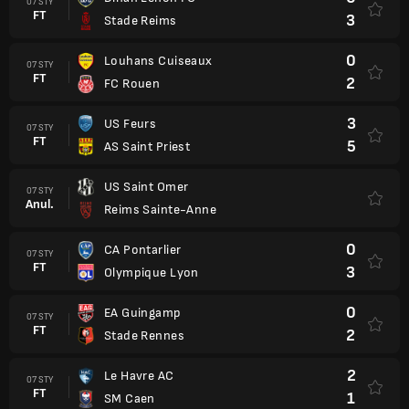
07 STY
FT
3
Stade Reims
0
Louhans Cuiseaux
07 STY
FT
2
FC Rouen
3
US Feurs
07 STY
FT
5
AS Saint Priest
US Saint Omer
07 STY
Anul.
Reims Sainte-Anne
0
CA Pontarlier
07 STY
FT
3
Olympique Lyon
0
EA Guingamp
07 STY
FT
2
Stade Rennes
2
Le Havre AC
07 STY
FT
1
SM Caen