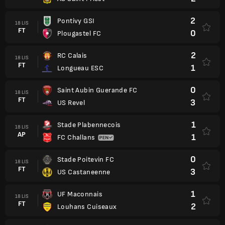
2
Pontivy GSI
18 LIS
FT
0
Plougastel FC
2
RC Calais
18 LIS
FT
1
Longueau ESC
0
Saint Aubin Guerande FC
18 LIS
FT
3
US Revel
1
Stade Plabennecois
18 LIS
AP
1
FC Challans
0
Stade Poitevin FC
18 LIS
FT
3
US Castaneenne
1
UF Maconnais
18 LIS
FT
2
Louhans Cuiseaux