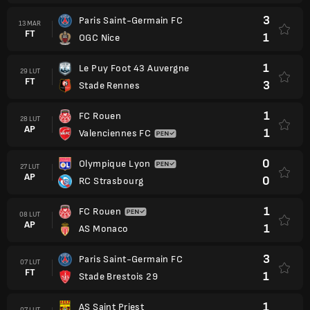
3
Paris Saint-Germain FC
13 MAR
FT
1
OGC Nice
1
Le Puy Foot 43 Auvergne
29 LUT
FT
3
Stade Rennes
1
FC Rouen
28 LUT
AP
1
Valenciennes FC
0
Olympique Lyon
27 LUT
AP
0
RC Strasbourg
1
FC Rouen
08 LUT
AP
1
AS Monaco
3
Paris Saint-Germain FC
07 LUT
FT
1
Stade Brestois 29
1
AS Saint Priest
07 LUT