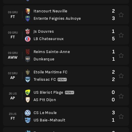
2
Itancourt Neuville
09 GRU
FT
3
Entente Feignies Aulnoye
1
Js Douvres
09 GRU
FT
5
LB Chateauroux
1
Reims Sainte-Anne
09 GRU
AWW
1
Dunkerque
2
Etoile Maritime FC
02 GRU
AP
2
Trelissac FC
0
US Bleriot Plage
26 LIS
AP
0
AS Ptt Dijon
3
CS Le Moule
23 LIS
FT
1
US Baie-Mahault