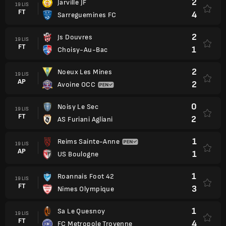
2
Jarville JF
19 LIS
FT
4
Sarreguemines FC
2
Js Douvres
19 LIS
FT
1
Choisy-Au-Bac
2
Noeux Les Mines
19 LIS
AP
2
Avoine OCC
0
Noisy Le Sec
19 LIS
FT
2
AS Furiani Agliani
1
Reims Sainte-Anne
19 LIS
AP
1
US Boulogne
1
Roannais Foot 42
19 LIS
FT
3
Nimes Olympique
1
Sa Le Quesnoy
19 LIS
FT
4
FC Metropole Troyenne