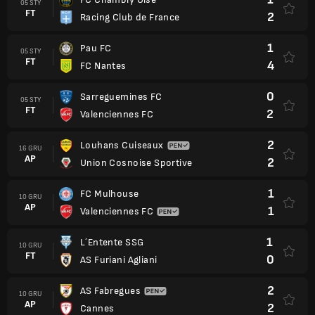
05 STY
FT
2
Racing Club de France
1
Pau FC
05 STY
FT
4
FC Nantes
0
Sarreguemines FC
05 STY
FT
2
Valenciennes FC
2
Louhans Cuiseaux
16 GRU
AP
2
Union Cosnoise Sportive
1
FC Mulhouse
10 GRU
AP
1
Valenciennes FC
1
L´Entente SSG
10 GRU
FT
0
AS Furiani Agliani
2
AS Fabregues
10 GRU
AP
2
Cannes