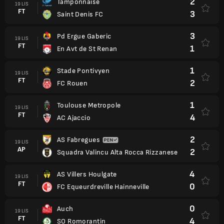
2
Tamponnaise
19 LIS
FT
3
Saint Denis FC
3
Pd Ergue Gaberic
19 LIS
FT
1
En Avt de St Renan
1
Stade Pontivyen
19 LIS
FT
2
FC Rouen
1
Toulouse Metropole
19 LIS
FT
4
AC Ajaccio
2
AS Fabregues
19 LIS
AP
2
Squadra Valincu Alta Rocca Rizzanese
4
AS Villers Houlgate
19 LIS
FT
0
FC Equeurdreville Hainneville
0
Auch
19 LIS
FT
4
SO Romorantin