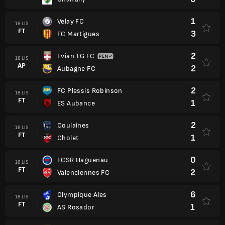
1
Velay FC
18 LIS
FT
3
FC Martigues
2
Evian TG FC
18 LIS
AP
2
Aubagne FC
2
FC Plessis Robinson
18 LIS
FT
1
ES Aubance
2
Coulaines
18 LIS
FT
1
Cholet
0
FCSR Haguenau
18 LIS
FT
2
Valenciennes FC
6
Olympique Ales
18 LIS
FT
1
AS Rosador