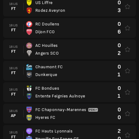
0
US Liffre
18 LIS
FT
3
Rodez Aveyron
0
RC Doullens
18 LIS
FT
6
Dijon FCO
0
AC Houilles
18 LIS
FT
2
Angers SCO
0
Chaumont FC
18 LIS
FT
1
Dunkerque
0
FC Bondues
18 LIS
FT
1
Entente Feignies Aulnoye
0
FC Chaponnay-Marennes
18 LIS
AP
0
Hyeres FC
2
FC Hauts Lyonnais
18 LIS
FT
0
Neuville Sur Saone CS