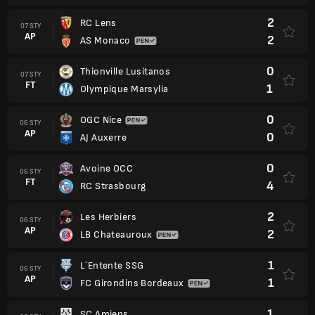
2
RC Lens
07 STY
AP
2
AS Monaco
0
Thionville Lusitanos
07 STY
FT
1
Olympique Marsylia
0
OGC Nice
06 STY
AP
0
AJ Auxerre
0
Avoine OCC
06 STY
FT
4
RC Strasbourg
2
Les Herbiers
06 STY
AP
2
LB Chateauroux
1
L´Entente SSG
06 STY
AP
1
FC Girondins Bordeaux
1
SC Amiens