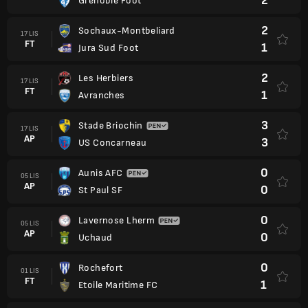
2
Grenoble Foot
2
Sochaux-Montbeliard
17 LIS
FT
1
Jura Sud Foot
2
Les Herbiers
17 LIS
FT
1
Avranches
3
Stade Briochin
17 LIS
AP
3
US Concarneau
0
Aunis AFC
05 LIS
AP
0
St Paul SF
0
Lavernose Lherm
05 LIS
AP
0
Uchaud
0
Rochefort
01 LIS
FT
1
Etoile Maritime FC