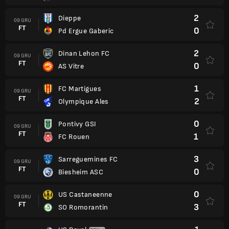
2
Dieppe
09 GRU
FT
0
Pd Ergue Gaberic
2
Dinan Lehon FC
09 GRU
FT
0
AS Vitre
1
FC Martigues
09 GRU
FT
2
Olympique Ales
0
Pontivy GSI
09 GRU
FT
1
FC Rouen
3
Sarreguemines FC
09 GRU
FT
0
Biesheim ASC
0
US Castaneenne
09 GRU
FT
3
SO Romorantin