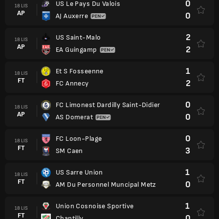
0
US Le Pays Du Valois
18 LIS
AP
0
AJ Auxerre
2
US Saint-Malo
18 LIS
AP
2
EA Guingamp
1
Et S Fosseenne
18 LIS
FT
2
FC Annecy
0
FC Limonest Dardilly Saint-Didier
18 LIS
AP
0
AS Domerat
0
FC Loon-Plage
18 LIS
FT
3
SM Caen
1
US Sarre Union
18 LIS
FT
0
AM Du Personnel Muncipal Metz
1
Union Cosnoise Sportive
18 LIS
FT
0
Chantilly