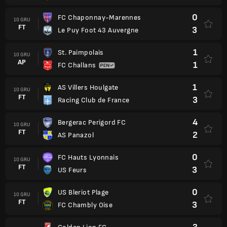
0
FC Chaponnay-Marennes
10 GRU
FT
3
Le Puy Foot 43 Auvergne
1
St. Paimpolais
10 GRU
AP
1
FC Challans
1
AS Villers Houlgate
10 GRU
FT
3
Racing Club de France
4
Bergerac Perigord FC
10 GRU
FT
2
AS Panazol
0
FC Hauts Lyonnais
10 GRU
FT
3
US Feurs
0
US Bleriot Plage
10 GRU
FT
3
FC Chambly Oise