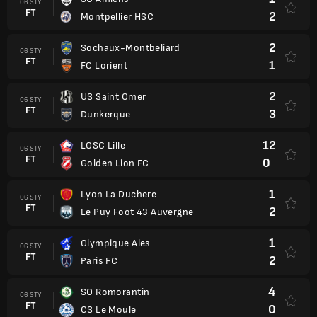
06 STY
FT
2
Montpellier HSC
2
Sochaux-Montbeliard
06 STY
FT
1
FC Lorient
2
US Saint Omer
06 STY
FT
3
Dunkerque
12
LOSC Lille
06 STY
FT
0
Golden Lion FC
1
Lyon La Duchere
06 STY
FT
2
Le Puy Foot 43 Auvergne
1
Olympique Ales
06 STY
FT
2
Paris FC
4
SO Romorantin
06 STY
FT
0
CS Le Moule