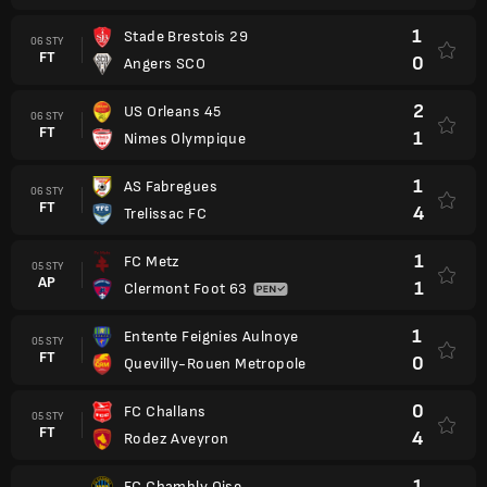
1
Stade Brestois 29
06 STY
FT
0
Angers SCO
2
US Orleans 45
06 STY
FT
1
Nimes Olympique
1
AS Fabregues
06 STY
FT
4
Trelissac FC
1
FC Metz
05 STY
AP
1
Clermont Foot 63
1
Entente Feignies Aulnoye
05 STY
FT
0
Quevilly-Rouen Metropole
0
FC Challans
05 STY
FT
4
Rodez Aveyron
1
FC Chambly Oise