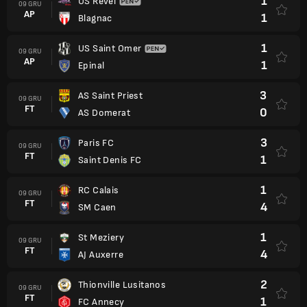
1
US Revel
09 GRU
AP
1
Blagnac
1
US Saint Omer
09 GRU
AP
1
Epinal
3
AS Saint Priest
09 GRU
FT
0
AS Domerat
3
Paris FC
09 GRU
FT
1
Saint Denis FC
1
RC Calais
09 GRU
FT
4
SM Caen
1
St Meziery
09 GRU
FT
4
AJ Auxerre
2
Thionville Lusitanos
09 GRU
FT
1
FC Annecy