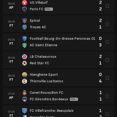
2
US Villejuif
18 LIS
AP
2
Paris FC
2
Epinal
18 LIS
FT
1
Troyes AC
0
Football Bourg-En-Bresse Peronnas 01
18 LIS
FT
3
AC Saint Etienne
2
LB Chateauroux
18 LIS
FT
1
Red Star FC
0
Hienghene Sport
18 LIS
FT
4
Thionville Lusitanos
1
Canet Roussillon FC
17 LIS
AP
1
FC Girondins Bordeaux
1
FC Villefranche-Beaujolais
17 LIS
FT