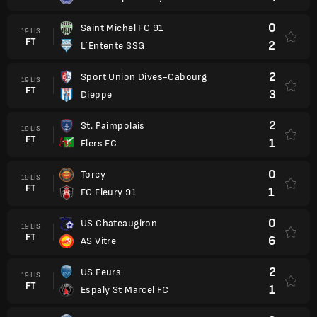
0
Saint Michel FC 91
19 LIS
FT
2
L´Entente SSG
2
Sport Union Dives-Cabourg
19 LIS
FT
3
Dieppe
2
St. Paimpolais
19 LIS
FT
1
Flers FC
0
Torcy
19 LIS
FT
1
FC Fleury 91
0
US Chateaugiron
19 LIS
FT
6
AS Vitre
2
US Feurs
19 LIS
FT
1
Espaly St Marcel FC