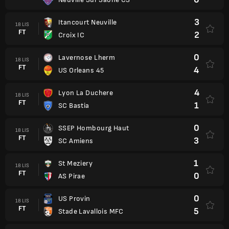
3
Itancourt Neuville
18 LIS
FT
2
Croix IC
0
Lavernose Lherm
18 LIS
FT
4
US Orleans 45
4
Lyon La Duchere
18 LIS
FT
1
SC Bastia
0
SSEP Hombourg Haut
18 LIS
FT
3
SC Amiens
1
St Meziery
18 LIS
FT
0
AS Pirae
0
US Provin
18 LIS
FT
5
Stade Lavallois MFC