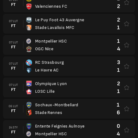
FT
2
Valenciennes FC
2
Le Puy Foot 43 Auvergne
07 LUT
FT
1
Stade Lavallois MFC
1
Montpellier HSC
07 LUT
FT
4
OGC Nice
3
RC Strasbourg
07 LUT
FT
1
Le Havre AC
2
Olympique Lyon
07 LUT
FT
1
LOSC Lille
1
Sochaux-Montbeliard
06 LUT
FT
6
Stade Rennes
0
Entente Feignies Aulnoye
24 STY
FT
4
Montpellier HSC