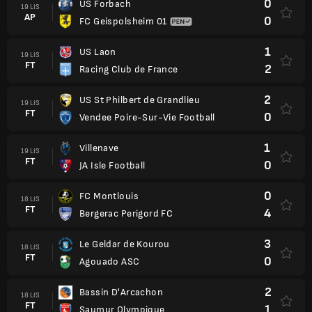
0
US Forbach
19 LIS
AP
0
FC Geispolsheim 01
1
US Laon
19 LIS
FT
2
Racing Club de France
2
US St Philbert de Grandlieu
19 LIS
FT
0
Vendee Poire-Sur-Vie Football
1
Villenave
19 LIS
FT
0
JA Isle Football
0
FC Montlouis
18 LIS
FT
4
Bergerac Perigord FC
3
Le Geldar de Kourou
18 LIS
FT
0
Agouado ASC
2
Bassin D'Arcachon
18 LIS
FT
1
Saumur Olympique