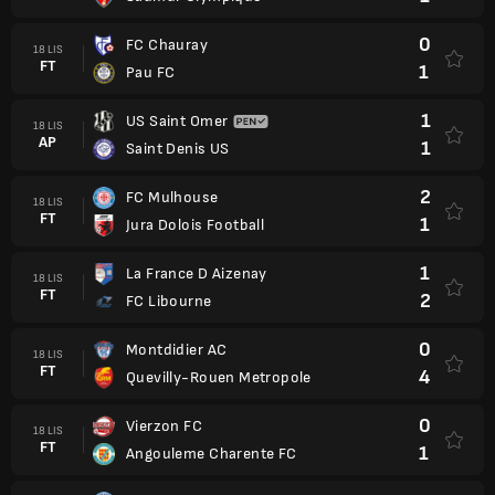
0
FC Chauray
18 LIS
FT
1
Pau FC
1
US Saint Omer
18 LIS
AP
1
Saint Denis US
2
FC Mulhouse
18 LIS
FT
1
Jura Dolois Football
1
La France D Aizenay
18 LIS
FT
2
FC Libourne
0
Montdidier AC
18 LIS
FT
4
Quevilly-Rouen Metropole
0
Vierzon FC
18 LIS
FT
1
Angouleme Charente FC