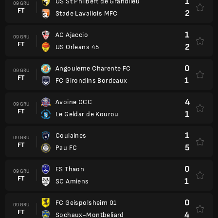
1
US St Philbert de Grandlieu
09 GRU
FT
2
Stade Lavallois MFC
1
AC Ajaccio
09 GRU
FT
2
US Orleans 45
0
Angouleme Charente FC
09 GRU
FT
1
FC Girondins Bordeaux
4
Avoine OCC
09 GRU
FT
1
Le Geldar de Kourou
1
Coulaines
09 GRU
FT
5
Pau FC
0
ES Thaon
09 GRU
FT
1
SC Amiens
0
FC Geispolsheim 01
09 GRU
FT
4
Sochaux-Montbeliard