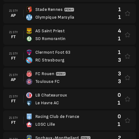
1
Stade Rennes
21 STY
AP
1
Olympique Marsylia
4
AS Saint Priest
21 STY
FT
1
SO Romorantin
1
Clermont Foot 63
21 STY
FT
3
RC Strasbourg
3
FC Rouen
21 STY
AP
3
Toulouse FC
0
LB Chateauroux
21 STY
FT
1
Le Havre AC
0
Racing Club de France
21 STY
FT
1
LOSC Lille
2
Sochaux-Montbeliard