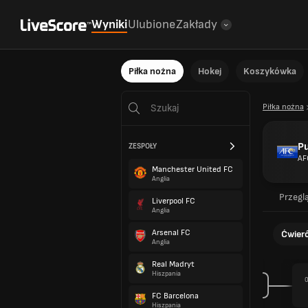
Wyniki
Ulubione
Zakłady
Piłka nożna
Hokej
Koszykówka
Piłka nożna
Pu
ZESPOŁY
AF
Manchester United FC
Anglia
Przegl
Liverpool FC
Anglia
Arsenal FC
Ćwierć
Anglia
Real Madryt
Hiszpania
0
FC Barcelona
Hiszpania