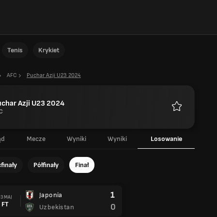
Tenis
Krykiet
AFC
Puchar Azji U23 2024
char Azji U23 2024
C
Ulubione
ąd
Mecze
Wyniki
Wyniki
Losowanie
finały
Półfinały
Finał
1
Japonia
3 MAJ
FT
0
Uzbekistan