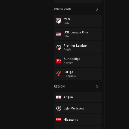
ROZGRYWKI
MLS
USA
USL League One
USA
Premier League
Anglia
Bundesliga
Niemcy
LaLiga
Hiszpania
REGION
Anglia
Liga Mistrzów
Hiszpania