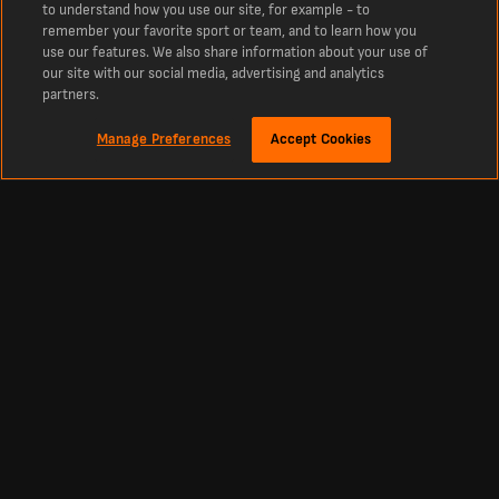
to understand how you use our site, for example - to
remember your favorite sport or team, and to learn how you
use our features. We also share information about your use of
our site with our social media, advertising and analytics
partners.
Manage Preferences
Accept Cookies
O
Najnowsze wyniki piłkarskie i mecze z LiveScore
Najlepsze miejsce do sprawdzania na bieżąco wyników meczów piłki nożnej,
krykieta, tenisa, koszykówki, hokeja i innych dyscyplin. LiveScore to najchętniej
wybierany serwis z najnowszymi wynikami piłkarskimi i wiadomościami ze
świata.
Aktualne tabele, mecze i wyniki ze wszystkich najważniejszych lig i rozgrywek
na całym świecie na żywo, w tym pierwszej ligi ukraińskiej, La Liga, angielskiej
Premier League oraz największych europejskich pucharów, takich jak Liga
Mistrzów i Liga Europy.