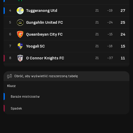
Tuggeranong Utd
27
4
21
-19
Gungahlin United FC
25
5
21
-24
Queanbeyan City FC
24
6
21
-15
Yoogali SC
15
7
21
-18
O Connor Knights FC
11
8
21
-37
Obróć, aby wyświetlić rozszerzoną tabelę
Klucz
Baraże mistrzostw
Spadek