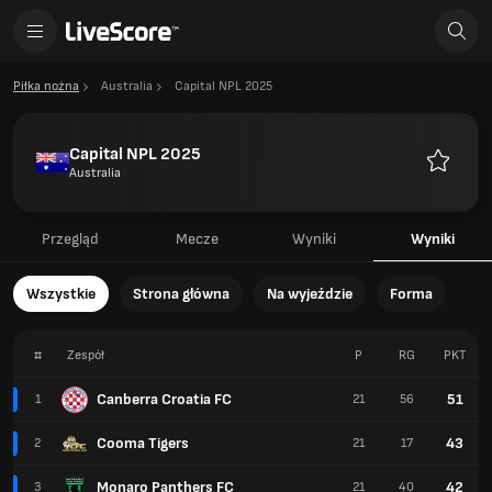
Piłka nożna
Australia
Capital NPL 2025
Capital NPL 2025
Australia
Ulubione
Przegląd
Mecze
Wyniki
Wyniki
Wszystkie
Strona główna
Na wyjeździe
Forma
#
Zespół
P
RG
PKT
Canberra Croatia FC
51
1
21
56
Cooma Tigers
43
2
21
17
Monaro Panthers FC
42
3
21
40