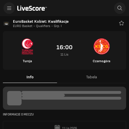
EuroBasket Kobiet: Kwalifikacje
EURO Basket - Qualifiers - Grp. I
Ulub
16:00
11 Lis
Turcja
Czarnogóra
Info
Tabela
INFORMACJE O MECZU
11 Lis 2026