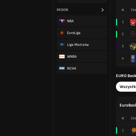
#
Zes
REGION
NBA
1
EuroLiga
2
Liga Mistrzów
3
WNBA
4
NCAA
EURO Baske
Wszystk
EuroBask
#
Zes
1