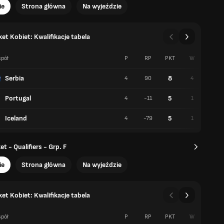
ie
Strona główna
Na wyjeździe
et Kobiet: Kwalifikacje tabela
pół
P
RP
PKT
W
P
Serbia
8
4
90
4
0
Portugal
5
4
-11
1
3
Iceland
5
4
-79
1
3
t - Qualifiers - Grp. F
ie
Strona główna
Na wyjeździe
et Kobiet: Kwalifikacje tabela
pół
P
RP
PKT
W
P