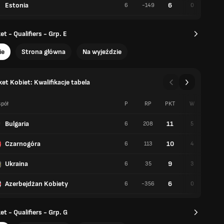
Estonia
6
6
-149
0
6
t - Qualifiers - Grp. E
ie
Strona główna
Na wyjeździe
et Kobiet: Kwalifikacje tabela
pół
P
RP
PKT
W
P
Bulgaria
11
6
208
5
1
Czarnogóra
10
6
113
4
2
Ukraina
9
6
35
3
3
Azerbejdżan Kobiety
6
6
-356
0
6
t - Qualifiers - Grp. G