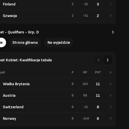
Finland
3
2
-15
1
1
Szwecja
2
2
-31
0
2
t - Qualifiers - Grp. D
ie
Strona główna
Na wyjeździe
et Kobiet: Kwalifikacje tabela
pół
P
RP
PKT
W
P
Wielka Brytania
11
6
104
5
1
Austria
11
6
66
5
1
Switzerland
8
6
-21
2
4
Norway
6
6
-149
0
6