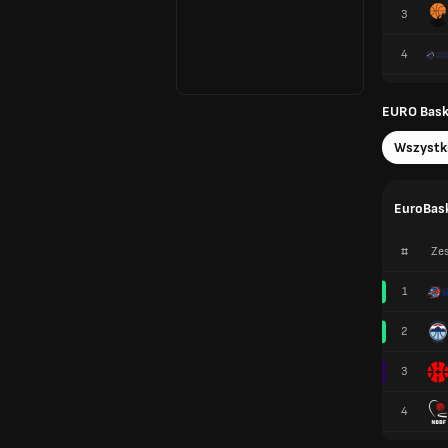
3
4
EURO Baske
Wszystk
EuroBask
#
Zes
1
2
3
4