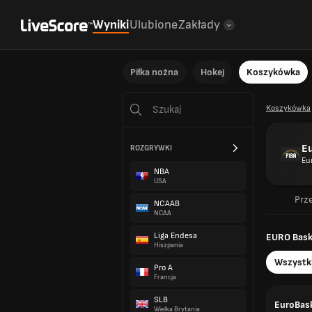
Wyniki
Ulubione
Zakłady
Piłka nożna
Hokej
Koszykówka
Koszykówka
Eu
ROZGRYWKI
Eu
NBA
USA
Prz
NCAAB
NCAA
Liga Endesa
EURO Baske
Hiszpania
Wszystk
Pro A
Francja
SLB
EuroBask
Wielka Brytania