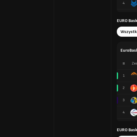
4
EURO Baske
Wszystk
EuroBask
#
Zes
1
2
3
4
EURO Baske