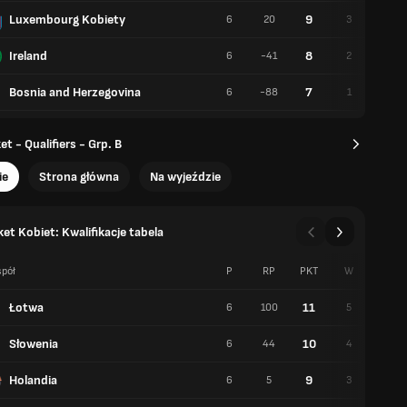
Luxembourg Kobiety
9
6
20
3
3
Ireland
8
6
-41
2
4
Bosnia and Herzegovina
7
6
-88
1
5
t - Qualifiers - Grp. B
ie
Strona główna
Na wyjeździe
et Kobiet: Kwalifikacje tabela
pół
P
RP
PKT
W
P
Łotwa
11
6
100
5
1
Słowenia
10
6
44
4
2
Holandia
9
6
5
3
3