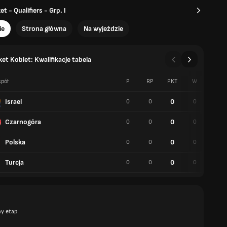
 - Qualifiers - Grp. I
ie
Strona główna
Na wyjeździe
et Kobiet: Kwalifikacje tabela
pół
P
RP
PKT
W
P
Israel
0
0
0
0
0
Czarnogóra
0
0
0
0
0
Polska
0
0
0
0
0
Turcja
0
0
0
0
0
y etap