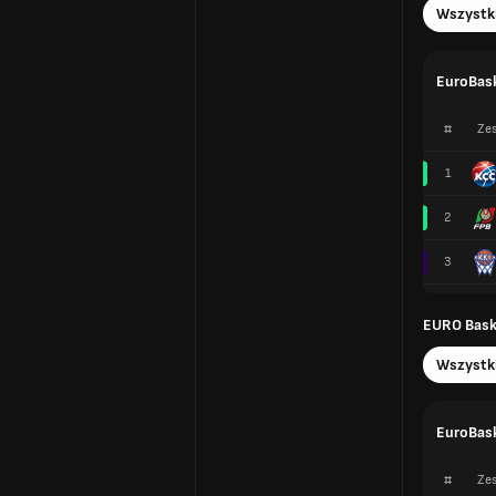
Wszystk
EuroBask
#
Zes
1
2
3
EURO Baske
Wszystk
EuroBask
#
Zes