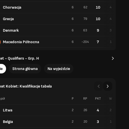
Chorwacja
10
6
62
4
2
Grecja
10
6
79
4
2
Denmark
9
6
63
3
3
Macedonia Północna
7
6
-204
1
5
t - Qualifiers - Grp. H
ie
Strona główna
Na wyjeździe
et Kobiet: Kwalifikacje tabela
pół
P
RP
PKT
W
P
Litwa
4
2
26
2
0
Belgia
3
2
20
1
1