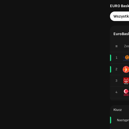
EURO Basket
Wszystk
EuroBask
#
Zes
1
2
3
4
Klucz
Następn