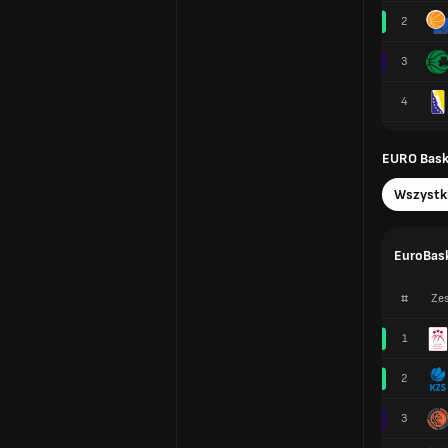
2
3
4
EURO Baske
Wszystk
EuroBask
#
Zes
1
2
3