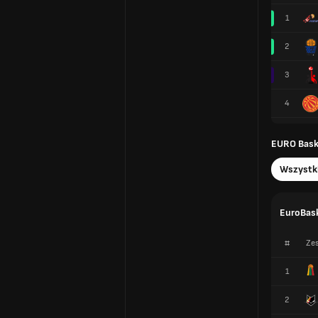
1
2
3
4
EURO Baske
Wszystk
EuroBask
#
Zes
1
2