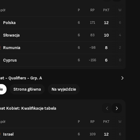
pół
P
RP
PKT
W
P
Polska
12
6
171
6
0
Słowacja
10
6
83
4
2
Rumunia
8
6
-98
2
4
Cyprus
6
6
-156
0
6
t - Qualifiers - Grp. A
ie
Strona główna
Na wyjeździe
et Kobiet: Kwalifikacje tabela
pół
P
RP
PKT
W
P
Israel
12
6
109
6
0