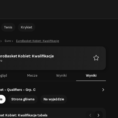
Tenis
Krykiet
Euro
EuroBasket Kobiet: Kwalifikacje
roBasket Kobiet: Kwalifikacje
ro
Ulubione
egląd
Mecze
Wyniki
Wyniki
t - Qualifiers - Grp. C
ie
Strona główna
Na wyjeździe
et Kobiet: Kwalifikacje tabela