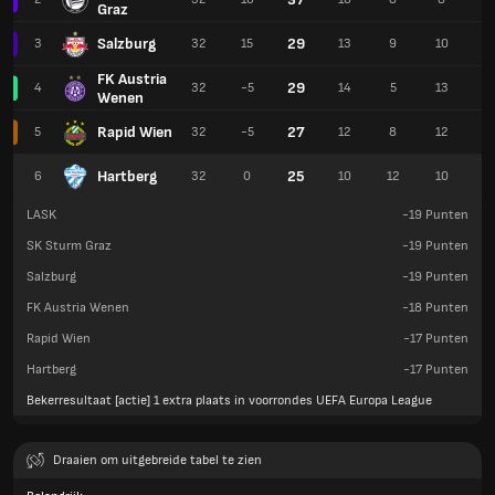
Graz
Salzburg
29
3
32
15
13
9
10
5
FK Austria
29
4
32
-5
14
5
13
4
Wenen
Rapid Wien
27
5
32
-5
12
8
12
3
Hartberg
25
6
32
0
10
12
10
4
LASK
-19
Punten
SK Sturm Graz
-19
Punten
Salzburg
-19
Punten
FK Austria Wenen
-18
Punten
Rapid Wien
-17
Punten
Hartberg
-17
Punten
Bekerresultaat [actie] 1 extra plaats in voorrondes UEFA Europa League
Draaien om uitgebreide tabel te zien