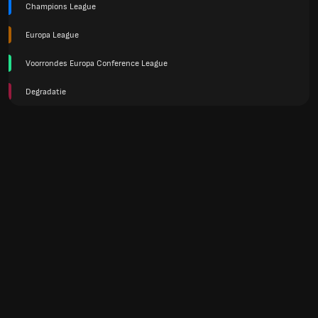
Champions League
Europa League
Voorrondes Europa Conference League
Degradatie