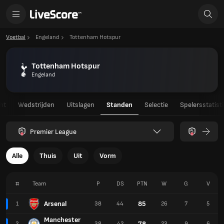
Voetbal
Engeland
Tottenham Hotspur
Tottenham Hotspur
Engeland
ht
Wedstrijden
Uitslagen
Standen
Selectie
Spelersstatist
Premier League
Alle
Thuis
Uit
Vorm
#
Team
P
DS
PTN
W
G
V
Arsenal
85
1
38
44
26
7
5
Manchester
78
2
38
42
23
9
6