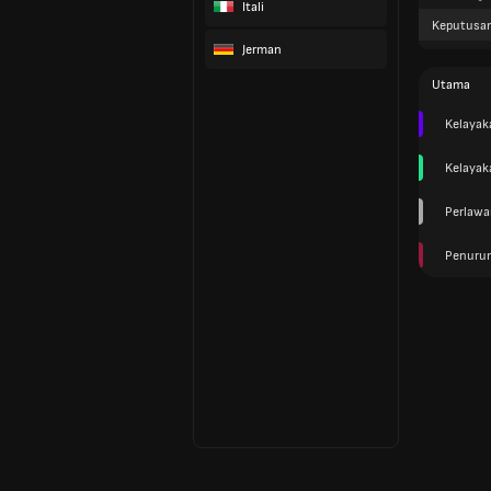
Itali
Keputusan
Jerman
Utama
Kelayak
Kelayak
Perlawa
Penuru