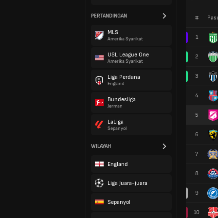
PERTANDINGAN
#
Pas
MLS
1
Amerika Syarikat
USL League One
2
Amerika Syarikat
3
Liga Perdana
England
4
Bundesliga
Jerman
5
LaLiga
Sepanyol
6
WILAYAH
7
England
8
Liga Juara-juara
9
Sepanyol
10