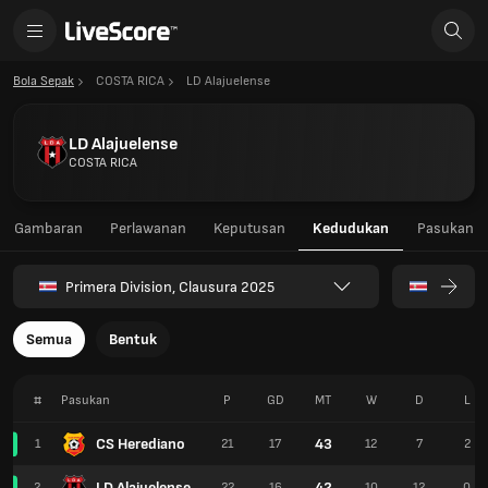
Bola Sepak
COSTA RICA
LD Alajuelense
LD Alajuelense
COSTA RICA
Gambaran
Perlawanan
Keputusan
Kedudukan
Pasukan
Primera Division, Clausura 2025
Semua
Bentuk
#
Pasukan
P
GD
MT
W
D
L
CS Herediano
43
1
21
17
12
7
2
LD Alajuelense
42
2
22
16
10
12
0