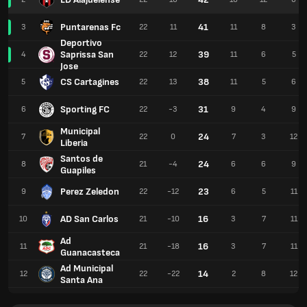
Puntarenas Fc
41
3
22
11
11
8
3
Deportivo
Saprissa San
39
4
22
12
11
6
5
Jose
CS Cartagines
38
5
22
13
11
5
6
Sporting FC
31
6
22
-3
9
4
9
Municipal
24
7
22
0
7
3
12
Liberia
Santos de
24
8
21
-4
6
6
9
Guapiles
Perez Zeledon
23
9
22
-12
6
5
11
AD San Carlos
16
10
21
-10
3
7
11
Ad
16
11
21
-18
3
7
11
Guanacasteca
Ad Municipal
14
12
22
-22
2
8
12
Santa Ana