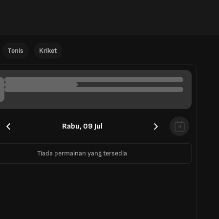
Tenis
Kriket
Rabu, 09 Jul
9
Tiada permainan yang tersedia