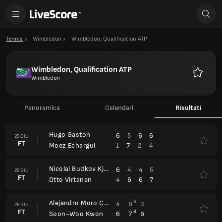
Tennis
Wimbledon
Wimbledon, Qualification ATP
Wimbledon, Qualification ATP
Wimbledon
Preferiti
Panoramica
Calendari
Risultati
Hugo Gaston
6
5
6
6
25 GIU
FT
1
7
2
4
Moez Echargui
Nicolai Budkov Kjaer
6
4
4
5
25 GIU
FT
4
6
6
7
Otto Virtanen
Alejandro Moro Canas
6
4
6
3
25 GIU
FT
8
6
7
6
Soon-Woo Kwon