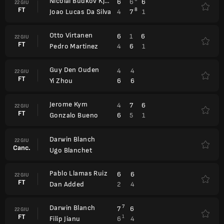
Nicolai Budkov Kjaer
6
6
6
22 GIU
FT
8
4
7
1
Joao Lucas Da Silva
Otto Virtanen
6
1
6
22 GIU
FT
4
6
1
Pedro Martinez
Guy Den Ouden
4
4
22 GIU
FT
6
6
Yi Zhou
Jerome Kym
4
7
6
22 GIU
FT
6
5
1
Gonzalo Bueno
Darwin Blanch
22 GIU
Canc.
Ugo Blanchet
Pablo Llamas Ruiz
6
6
22 GIU
FT
2
4
Dan Added
Darwin Blanch
7
7
6
22 GIU
FT
1
6
4
Filip Jianu