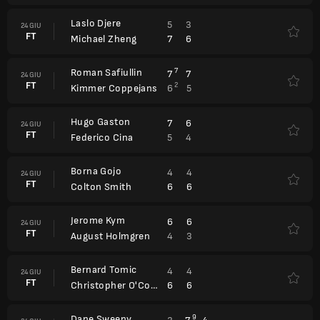
Laslo Djere
5
3
24 GIU
FT
7
6
Michael Zheng
Roman Safiullin
7
7
7
24 GIU
FT
2
6
5
Kimmer Coppejans
Hugo Gaston
7
6
24 GIU
FT
5
4
Federico Cina
Borna Gojo
4
4
24 GIU
FT
6
6
Colton Smith
Jerome Kym
6
6
24 GIU
FT
4
3
August Holmgren
Bernard Tomic
4
4
24 GIU
FT
6
6
Christopher O'Connell
Dane Sweeny
9