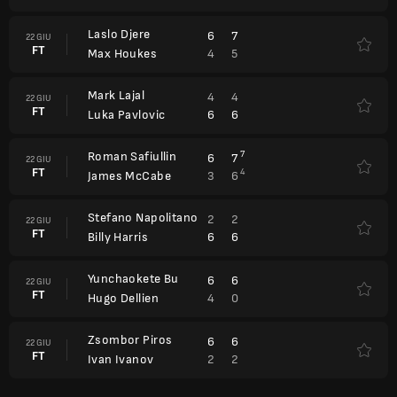
Laslo Djere
6
7
22 GIU
FT
4
5
Max Houkes
Mark Lajal
4
4
22 GIU
FT
6
6
Luka Pavlovic
Roman Safiullin
7
6
7
22 GIU
FT
4
3
6
James McCabe
Stefano Napolitano
2
2
22 GIU
FT
6
6
Billy Harris
Yunchaokete Bu
6
6
22 GIU
FT
4
0
Hugo Dellien
Zsombor Piros
6
6
22 GIU
FT
2
2
Ivan Ivanov