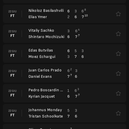
Nikoloz Basilashvili
8
6
3
6
22 GIU
FT
10
2
6
7
Elias Ymer
Vitaliy Sachko
4
3
6
22 GIU
FT
7
6
7
Shintaro Mochizuki
Edas Butvilas
6
5
3
22 GIU
FT
3
7
6
Moez Echargui
Juan Carlos Prado
2
6
3
22 GIU
FT
7
7
6
Daniel Evans
Pedro Boscardin Dias
3
1
6
22 GIU
FT
7
6
7
Kyrian Jacquet
Johannus Monday
5
3
22 GIU
FT
7
6
Tristan Schoolkate