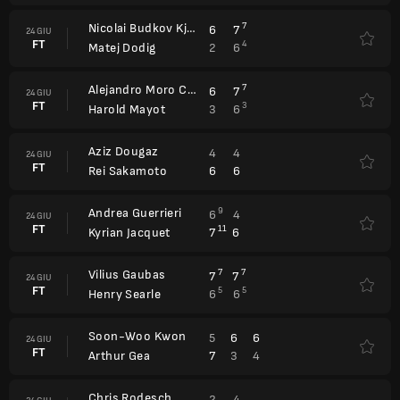
Nicolai Budkov Kjaer
7
6
7
24 GIU
FT
4
2
6
Matej Dodig
Alejandro Moro Canas
7
6
7
24 GIU
FT
3
3
6
Harold Mayot
Aziz Dougaz
4
4
24 GIU
FT
6
6
Rei Sakamoto
Andrea Guerrieri
9
6
4
24 GIU
FT
11
7
6
Kyrian Jacquet
Vilius Gaubas
7
7
7
7
24 GIU
FT
5
5
6
6
Henry Searle
Soon-Woo Kwon
5
6
6
24 GIU
FT
7
3
4
Arthur Gea
Chris Rodesch
2
4