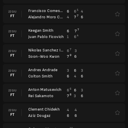
Francisco Comesana
5
6
6
4
22 GIU
FT
7
4
7
6
Alejandro Moro Canas
Keegan Smith
7
6
7
22 GIU
FT
4
1
6
Juan Pablo Ficovich
Nikolas Sanchez Izquierdo
7
6
3
22 GIU
FT
9
7
6
Soon-Woo Kwon
Andres Andrade
3
6
3
22 GIU
FT
6
4
6
Colton Smith
Anton Matusevich
6
6
6
3
22 GIU
FT
8
7
3
6
Rei Sakamoto
Clement Chidekh
4
4
22 GIU
FT
6
6
Aziz Dougaz