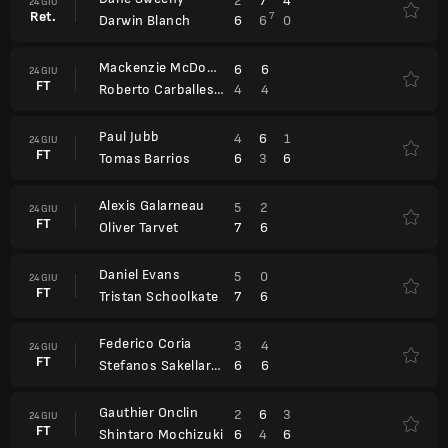
2
7
4
24 GIU
Ret.
7
6
6
0
Darwin Blanch
Mackenzie McDonald
6
6
24 GIU
FT
4
4
Roberto Carballes Baena
Paul Jubb
4
6
1
24 GIU
FT
6
3
6
Tomas Barrios
Alexis Galarneau
5
2
24 GIU
FT
7
6
Oliver Tarvet
Daniel Evans
5
0
24 GIU
FT
7
6
Tristan Schoolkate
Federico Coria
3
4
24 GIU
FT
6
6
Stefanos Sakellaridis
Gauthier Onclin
2
6
3
24 GIU
FT
6
4
6
Shintaro Mochizuki