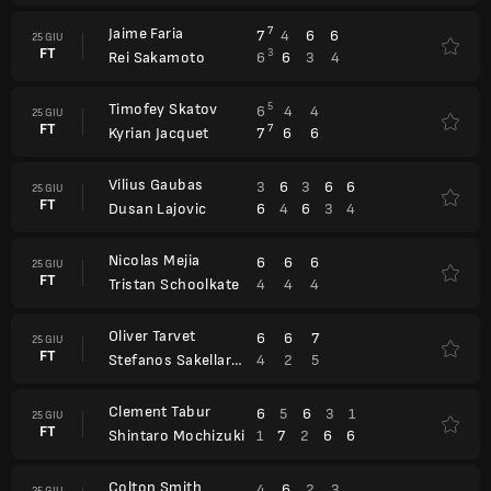
Jaime Faria
7
7
4
6
6
25 GIU
FT
3
6
6
3
4
Rei Sakamoto
Timofey Skatov
5
6
4
4
25 GIU
FT
7
7
6
6
Kyrian Jacquet
Vilius Gaubas
3
6
3
6
6
25 GIU
FT
6
4
6
3
4
Dusan Lajovic
Nicolas Mejia
6
6
6
25 GIU
FT
4
4
4
Tristan Schoolkate
Oliver Tarvet
6
6
7
25 GIU
FT
4
2
5
Stefanos Sakellaridis
Clement Tabur
6
5
6
3
1
25 GIU
FT
1
7
2
6
6
Shintaro Mochizuki
Colton Smith
4
6
2
3
25 GIU