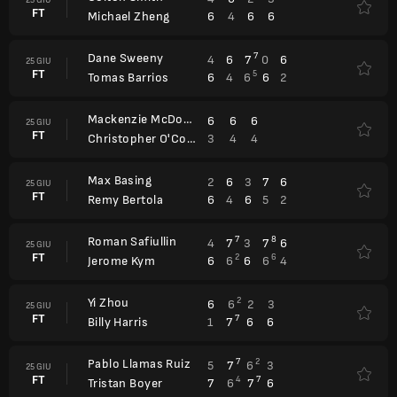
FT
6
4
6
6
Michael Zheng
Dane Sweeny
7
4
6
7
0
6
25 GIU
FT
5
6
4
6
6
2
Tomas Barrios
Mackenzie McDonald
6
6
6
25 GIU
FT
3
4
4
Christopher O'Connell
Max Basing
2
6
3
7
6
25 GIU
FT
6
4
6
5
2
Remy Bertola
Roman Safiullin
7
8
4
7
3
7
6
25 GIU
FT
2
6
6
6
6
6
4
Jerome Kym
Yi Zhou
2
6
6
2
3
25 GIU
FT
7
1
7
6
6
Billy Harris
Pablo Llamas Ruiz
7
2
5
7
6
3
25 GIU
FT
4
7
7
6
7
6
Tristan Boyer