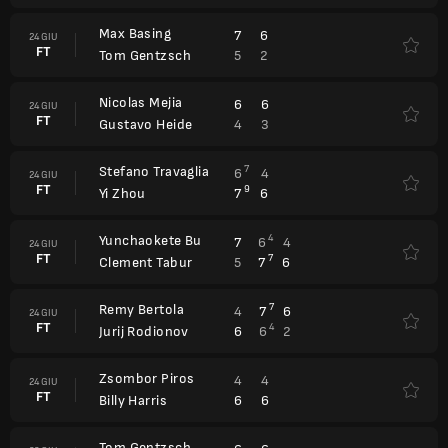
Max Basing
7
6
24 GIU
FT
5
2
Tom Gentzsch
Nicolas Mejia
6
6
24 GIU
FT
4
3
Gustavo Heide
Stefano Travaglia
7
6
4
24 GIU
FT
9
7
6
Yi Zhou
Yunchaokete Bu
4
7
6
4
24 GIU
FT
7
5
7
6
Clement Tabur
Remy Bertola
7
4
7
6
24 GIU
FT
4
6
6
2
Jurij Rodionov
Zsombor Piros
4
4
24 GIU
FT
6
6
Billy Harris
Tom Gentzsch