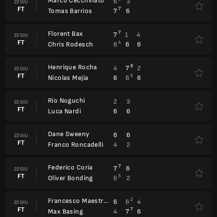
Marco Cecchinato
6
3
22 GIU
FT
7
7
6
Tomas Barrios
Florent Bax
7
7
1
4
22 GIU
FT
4
6
6
6
Chris Rodesch
Henrique Rocha
8
4
7
2
22 GIU
FT
6
6
6
6
Nicolas Mejia
Rio Noguchi
2
3
22 GIU
FT
6
6
Luca Nardi
Dane Sweeny
6
6
22 GIU
FT
4
2
Franco Roncadelli
Federico Coria
7
7
6
22 GIU
FT
5
6
2
Oliver Bonding
Francesco Maestrelli
2
6
6
4
22 GIU
FT
7
4
7
6
Max Basing