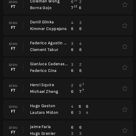
Coleman Wong
10
6
2
22 GIU
FT
12
7
6
Borna Gojo
Daniil Glinka
4
3
22 GIU
FT
6
6
Kimmer Coppejans
Federico Agustin Gomez
3
4
22 GIU
FT
6
6
Clement Tabur
Gianluca Cadenasso
3
2
22 GIU
FT
6
6
Federico Cina
Henri Squire
3
2
6
22 GIU
FT
7
6
7
Michael Zheng
Hugo Gaston
4
6
6
22 GIU
FT
6
3
4
Lautaro Midon
Jaime Faria
6
6
22 GIU
FT
3
3
Hugo Grenier