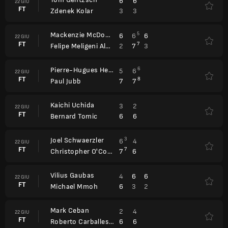
6
6
22 GIU
FT
3
3
Zdenek Kolar
Mackenzie McDonald
5
6
6
6
22 GIU
FT
7
2
7
3
Felipe Meligeni Alves
Pierre-Hugues Herbert
6
5
6
22 GIU
FT
8
7
7
Paul Jubb
Kaichi Uchida
3
2
22 GIU
FT
6
6
Bernard Tomic
Joel Schwaerzler
3
6
4
22 GIU
FT
7
7
6
Christopher O'Connell
Vilius Gaubas
4
6
6
22 GIU
FT
6
3
2
Michael Mmoh
Mark Ceban
2
4
22 GIU
FT
6
6
Roberto Carballes Baena