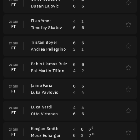
24 GIU
FT
6
6
Dusan Lajovic
Elias Ymer
4
1
24 GIU
FT
6
6
Timofey Skatov
Tristan Boyer
6
6
24 GIU
FT
2
1
Andrea Pellegrino
Pablo Llamas Ruiz
6
6
24 GIU
FT
4
2
Pol Martin Tiffon
Jaime Faria
6
6
24 GIU
FT
4
4
Luka Pavlovic
Luca Nardi
4
4
24 GIU
FT
6
6
Otto Virtanen
Keegan Smith
6
4
6
6
24 GIU
FT
10
6
3
7
Moez Echargui