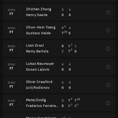
Zhizhen Zhang
3
4
22 GIU
FT
6
6
Henry Searle
Chun-Hsin Tseng
8
6
4
22 GIU
FT
10
7
6
Gustavo Heide
Liam Draxl
3
6
6
1
22 GIU
FT
7
2
7
6
Remy Bertola
Lukas Neumayer
4
4
22 GIU
FT
6
6
Dusan Lajovic
Oliver Crawford
4
4
22 GIU
FT
6
6
Jurij Rodionov
Matej Dodig
7
10
3
7
7
22 GIU
FT
0
5
6
6
6
Frederico Ferreira Silva
2