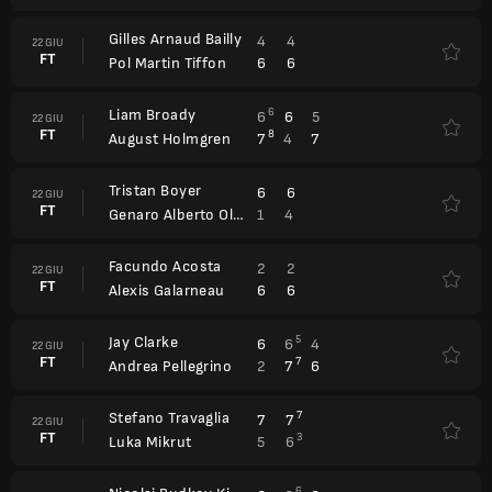
Gilles Arnaud Bailly
4
4
22 GIU
FT
6
6
Pol Martin Tiffon
Liam Broady
6
6
6
5
22 GIU
FT
8
7
4
7
August Holmgren
Tristan Boyer
6
6
22 GIU
FT
1
4
Genaro Alberto Olivieri
Facundo Acosta
2
2
22 GIU
FT
6
6
Alexis Galarneau
Jay Clarke
5
6
6
4
22 GIU
FT
7
2
7
6
Andrea Pellegrino
Stefano Travaglia
7
7
7
22 GIU
FT
3
5
6
Luka Mikrut
6