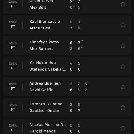
Oliver Tarvet
7
7
7
22 GIU
FT
3
6
5
Alex Bolt
Raul Brancaccio
5
3
22 GIU
FT
7
6
Arthur Gea
Timofey Skatov
7
6
7
22 GIU
FT
4
3
6
Alex Barrena
Yu-Hsiou Hsu
4
2
22 GIU
FT
6
6
Stefanos Sakellaridis
Andrea Guerrieri
3
7
6
22 GIU
FT
6
5
2
David Goffin
Lorenzo Giustino
3
5
22 GIU
FT
6
7
Gauthier Onclin
Nicolas Moreno De Alboran
2
2
22 GIU
FT
6
6
Harold Mayot