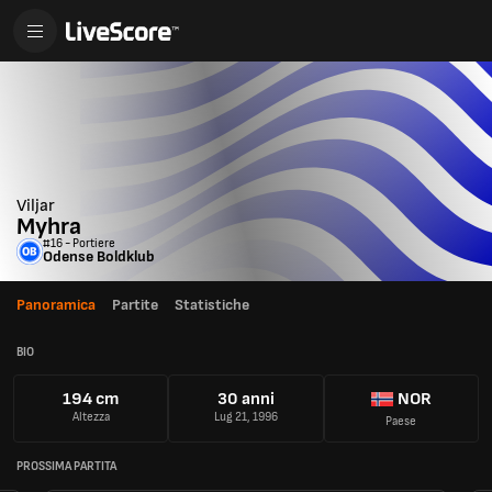
Viljar
Myhra
#16 - Portiere
Odense Boldklub
Panoramica
Partite
Statistiche
BIO
194 cm
30 anni
NOR
Altezza
Lug 21, 1996
Paese
PROSSIMA PARTITA