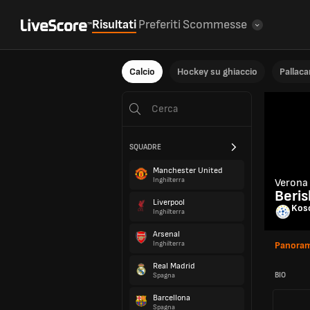
Risultati
Preferiti
Scommesse
Calcio
Hockey su ghiaccio
Pallac
SQUADRE
Manchester United
Inghilterra
Verona
Beris
Liverpool
Kos
Inghilterra
Arsenal
Inghilterra
Panoram
Real Madrid
BIO
Spagna
Barcellona
Spagna