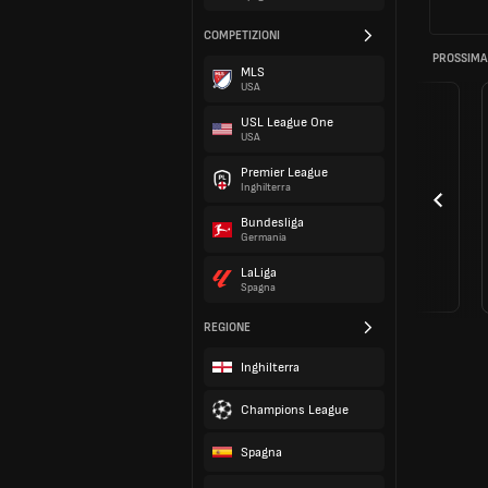
COMPETIZIONI
PROSSIMA
MLS
USA
USL League One
USA
Premier League
Inghilterra
Bundesliga
Germania
LaLiga
Spagna
REGIONE
Inghilterra
Champions League
Spagna