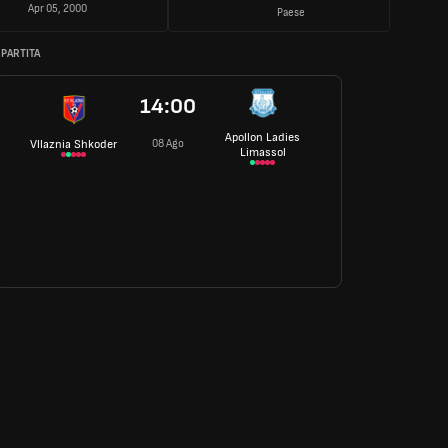
Apr 05, 2000
Paese
 PARTITA
14:00
Apollon Ladies
08 Ago
Vllaznia Shkoder
Limassol