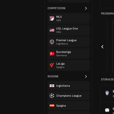
COMPETIZIONI
PROSSIMA
MLS
USA
USL League One
USA
Premier League
Inghilterra
Bundesliga
Germania
LaLiga
Spagna
REGIONE
STORIA DE
Inghilterra
Champions League
Spagna