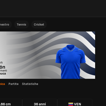
anestro
Tennis
Cricket
ón
ón
 Avanti
huca
ica
Partite
Statistiche
186 cm
36 anni
VEN