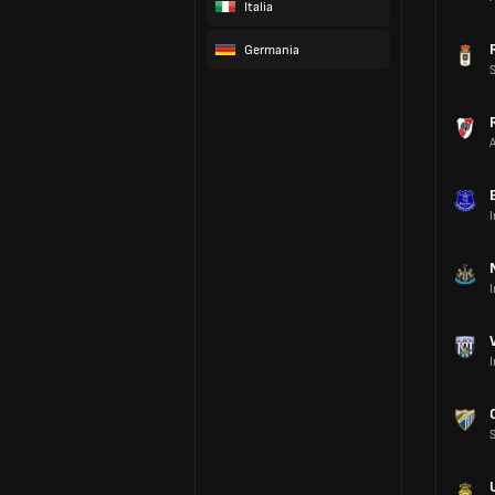
Italia
Germania
I
I
I