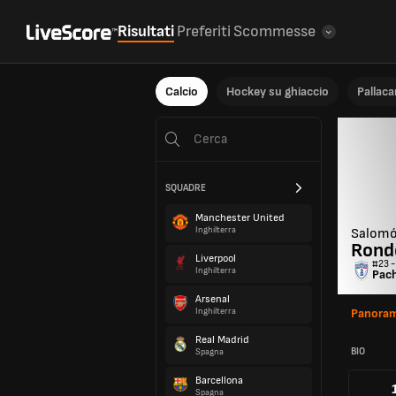
Risultati
Preferiti
Scommesse
Calcio
Hockey su ghiaccio
Pallac
SQUADRE
Manchester United
Inghilterra
Salom
Rond
Liverpool
#23 -
Inghilterra
Pac
Arsenal
Inghilterra
Panoram
Real Madrid
BIO
Spagna
Barcellona
Spagna