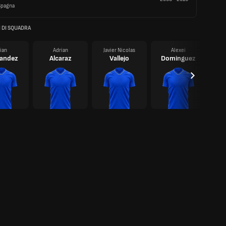
Spagna
 DI SQUADRA
lian
Adrian
Javier Nicolas
Alexei
andez
Alcaraz
Vallejo
Dominguez