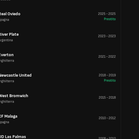
Real Oviedo
2025
-
2025
Prestito
Spagna
River Plate
2023
-
2023
Argentina
Everton
2021
-
2022
nghilterra
Newcastle United
2018
-
2019
Prestito
nghilterra
West Bromwich
2015
-
2018
nghilterra
CF Malaga
2010
-
2012
Spagna
UD Las Palmas
2008
-
2010