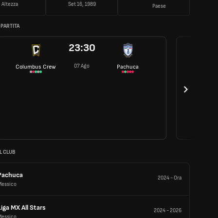
Altezza
Set 16, 1989
Paese
 PARTITA
23:30
07 Ago
Columbus Crew
Pachuca
L CLUB
Pachuca
2024
-
Ora
Messico
Liga MX All Stars
2024
-
2026
Messico