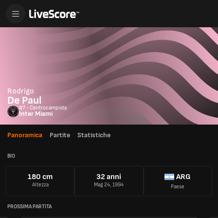
Rodrigo
De Paul
#7 - Centrocampista
Inter Miami
Panoramica
Partite
Statistiche
BIO
180 cm
32 anni
ARG
Altezza
Mag 24, 1994
Paese
PROSSIMA PARTITA