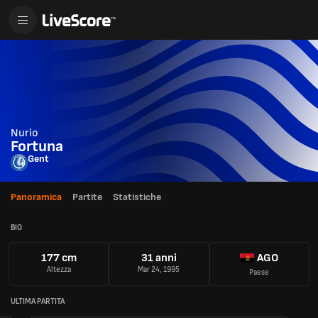
Nurio
Fortuna
Gent
Panoramica
Partite
Statistiche
BIO
177 cm
31 anni
AGO
Altezza
Mar 24, 1995
Paese
ULTIMA PARTITA