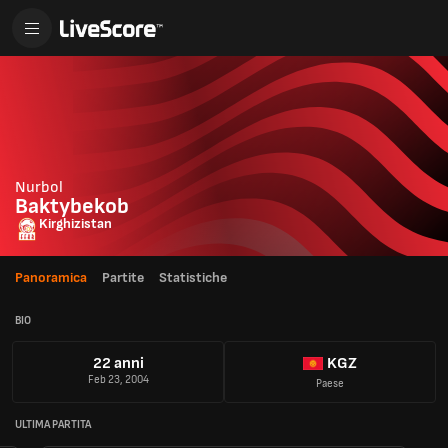
Nurbol
Baktybekob
Kirghizistan
Panoramica
Partite
Statistiche
BIO
22 anni
KGZ
Feb 23, 2004
Paese
ULTIMA PARTITA