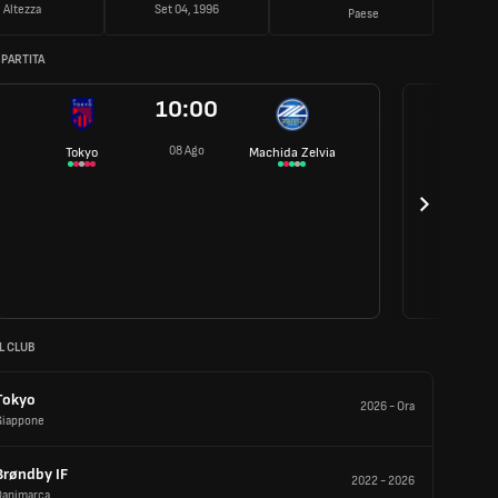
Altezza
Set 04, 1996
Paese
 PARTITA
10:00
08 Ago
Tokyo
Machida Zelvia
L CLUB
Tokyo
2026
-
Ora
Giappone
Brøndby IF
2022
-
2026
Danimarca