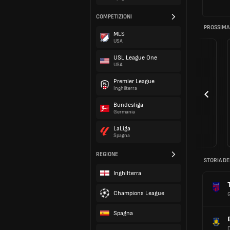
COMPETIZIONI
PROSSIMA
MLS
USA
USL League One
USA
Premier League
Inghilterra
Bundesliga
Germania
LaLiga
Spagna
REGIONE
STORIA DE
Inghilterra
Champions League
Spagna