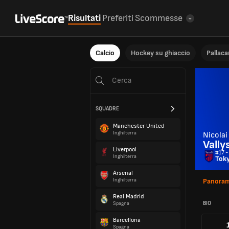
Risultati
Preferiti
Scommesse
Calcio
Hockey su ghiaccio
Pallac
SQUADRE
Manchester United
Inghilterra
Nicolai
Vally
Liverpool
#17 -
Inghilterra
Tok
Arsenal
Inghilterra
Panoram
Real Madrid
BIO
Spagna
Barcellona
Spagna