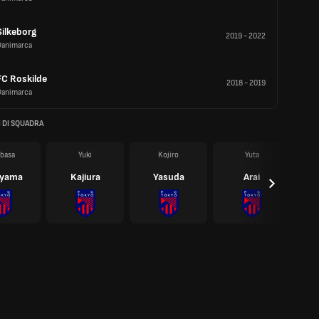
Silkeborg
2019
-
2022
Danimarca
FC Roskilde
2018
-
2019
Danimarca
 DI SQUADRA
basa
Yuki
Kojiro
Yuta
ayama
Kajiura
Yasuda
Arai
Taw