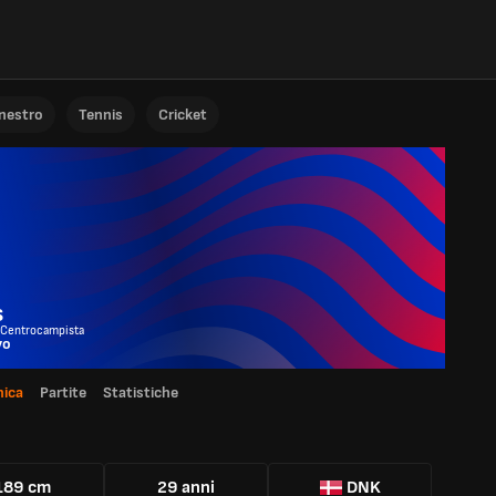
anestro
Tennis
Cricket
s
 Centrocampista
yo
ica
Partite
Statistiche
189 cm
29 anni
DNK