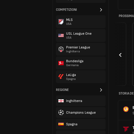
COMPETIZIONI
PROSSIMA
MLS
USA
USL League One
USA
Premier League
Inghilterra
Bundesliga
Germania
LaLiga
Spagna
REGIONE
STORIA DE
Inghilterra
Champions League
Spagna