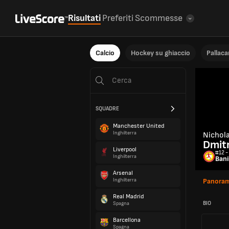
Risultati
Preferiti
Scommesse
Calcio
Hockey su ghiaccio
Pallac
SQUADRE
Manchester United
Inghilterra
Nichol
Dmit
Liverpool
#12 -
Inghilterra
Ban
Arsenal
Inghilterra
Panoram
Real Madrid
BIO
Spagna
Barcellona
Spagna