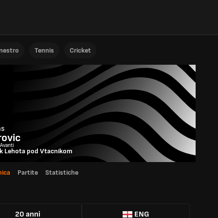
anestro
Tennis
Cricket
as
rovic
 Avanti
ik Lehota pod Vtacnikom
ica
Partite
Statistiche
20 anni
ENG