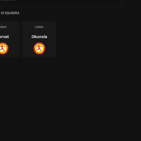
 DI SQUADRA
Adam
Lekan
orvat
Okunola