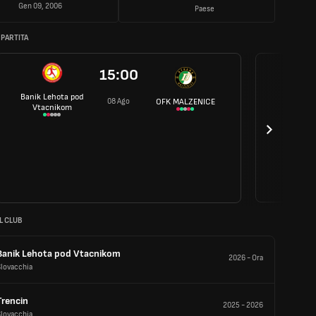
Gen 09, 2006
Paese
 PARTITA
15:00
Banik Lehota pod
08 Ago
OFK MALZENICE
Vtacnikom
L CLUB
Banik Lehota pod Vtacnikom
2026
-
Ora
Slovacchia
Trencin
2025
-
2026
Slovacchia