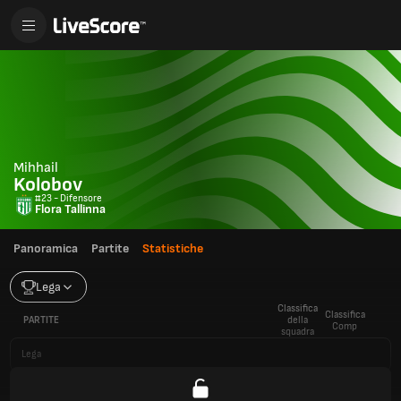
Mihhail
Kolobov
#23 - Difensore
Flora Tallinna
Panoramica
Partite
Statistiche
Lega
Classifica
Classifica
PARTITE
della
Comp
squadra
Lega