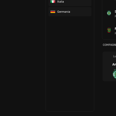
Italia
Germania
P
P
COMPAGNI
Lu
An