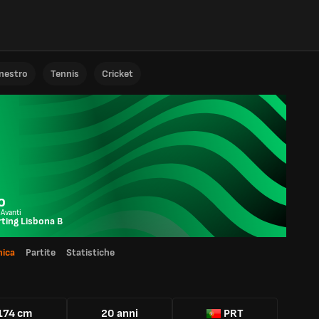
anestro
Tennis
Cricket
o
 Avanti
ting Lisbona B
ica
Partite
Statistiche
174 cm
20 anni
PRT