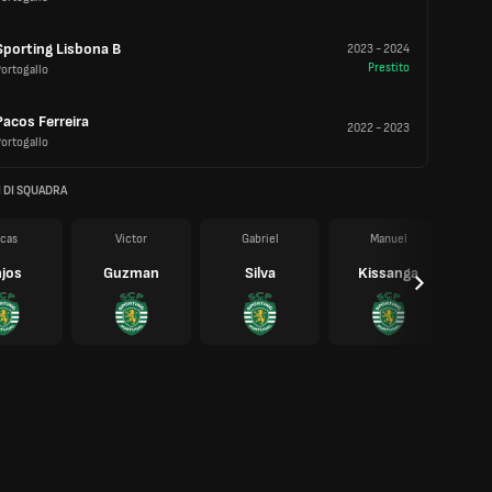
Sporting Lisbona B
2023
-
2024
Prestito
ortogallo
Pacos Ferreira
2022
-
2023
ortogallo
 DI SQUADRA
cas
Victor
Gabriel
Manuel
jos
Guzman
Silva
Kissanga
G