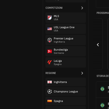
COMPETIZIONI
PROSSIMA
MLS
USA
USL League One
USA
Premier League
Inghilterra
Bundesliga
Germania
LaLiga
Spagna
REGIONE
STORIA DE
Inghilterra
Champions League
P
Spagna
P