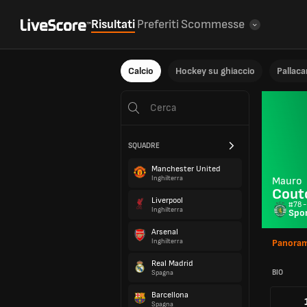
Risultati
Preferiti
Scommesse
Calcio
Hockey su ghiaccio
Pallac
SQUADRE
Manchester United
Inghilterra
Mauro
Cout
Liverpool
#78 -
Inghilterra
Spor
Arsenal
Inghilterra
Panoram
Real Madrid
BIO
Spagna
Barcellona
Spagna