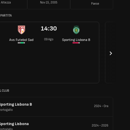
Altezza
Nov 15, 2005
Paese
 PARTITA
14:30
09 Ago
Avs Futebol Sad
Sporting Lisbona B
L CLUB
Sporting Lisbona B
2024
-
Ora
ortogallo
Sporting Lisbona
2024
-
2026
ortogallo