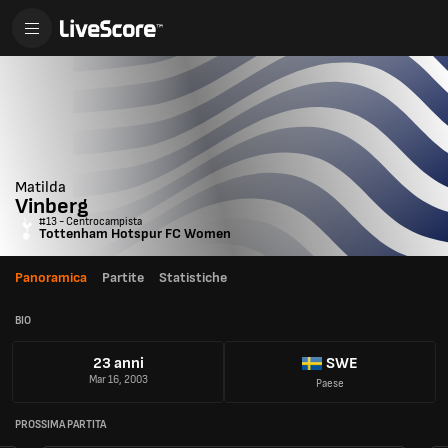
Matilda
Vinberg
#13 - Centrocampista
Tottenham Hotspur FC Women
Panoramica
Partite
Statistiche
BIO
23 anni
SWE
Mar 16, 2003
Paese
PROSSIMA PARTITA