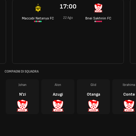
17:00
22 Ago
Maccabi Netanya FC
Bnei Sakhnin FC
COMPAGNI DI SQUADRA
Johan
Alon
Glid
Ibrahima
N'zi
Azugi
Otanga
Conte