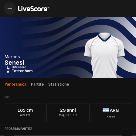
Marcos
Senesi
Difensore
Tottenham
Panoramica
Partite
Statistiche
BIO
185 cm
29 anni
ARG
Altezza
Mag 10, 1997
Paese
PROSSIMA PARTITA