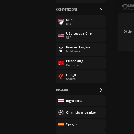
Leg
COMPETIZIONI
Dome
MLS
USA
Ottien
USL League One
USA
Premier League
Inghilterra
Bundesliga
Germania
LaLiga
Spagna
REGIONE
Inghilterra
Champions League
Spagna