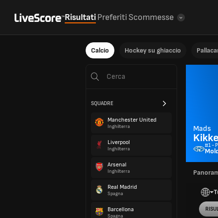
Risultati
Preferiti
Scommesse
Calcio
Hockey su ghiaccio
Pallac
SQUADRE
Manchester United
Inghilterra
Mads
Kikk
Liverpool
#1 - 
Inghilterra
Mol
Arsenal
Inghilterra
Panoram
Real Madrid
T
Spagna
Barcellona
RISUL
Spagna