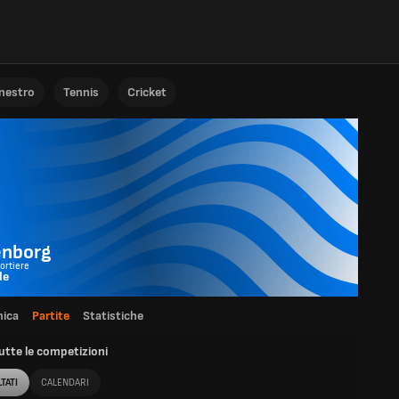
anestro
Tennis
Cricket
enborg
Portiere
de
ica
Partite
Statistiche
utte le competizioni
TATI
CALENDARI