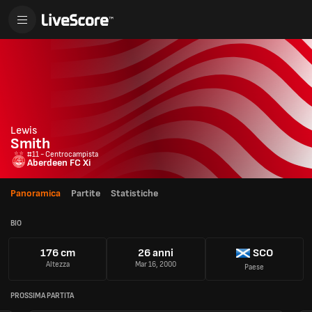
Lewis
Smith
#11 - Centrocampista
Aberdeen FC Xi
Panoramica
Partite
Statistiche
BIO
176 cm
26 anni
SCO
Altezza
Mar 16, 2000
Paese
PROSSIMA PARTITA