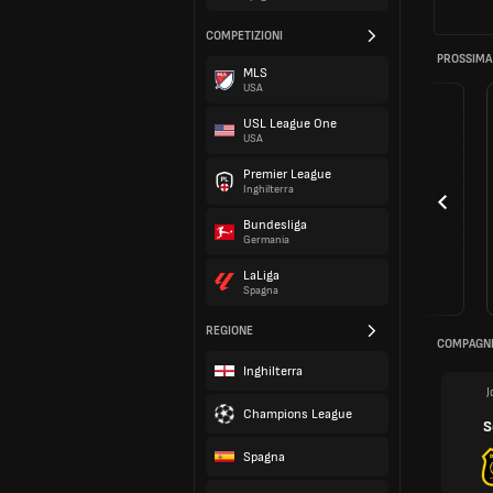
COMPETIZIONI
PROSSIMA
MLS
USA
USL League One
USA
Premier League
Inghilterra
Bundesliga
Germania
LaLiga
Spagna
REGIONE
COMPAGNI
Inghilterra
J
Champions League
S
Spagna