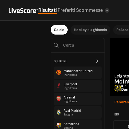
Risultati
Preferiti
Scommesse
Calcio
Hockey su ghiaccio
Pallac
SQUADRE
Manchester United
Inghilterra
Leight
McIn
Liverpool
#15 -
Inghilterra
Dum
Arsenal
Inghilterra
Panoram
Real Madrid
BIO
Spagna
Barcellona
Spagna