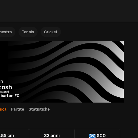
anestro
Tennis
Cricket
on
tosh
 Avanti
barton FC
ica
Partite
Statistiche
185 cm
33 anni
SCO