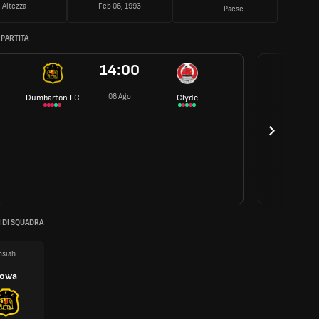
Altezza
Feb 06, 1993
Paese
 PARTITA
14:00
08 Ago
Dumbarton FC
Clyde
 DI SQUADRA
osiah
owa