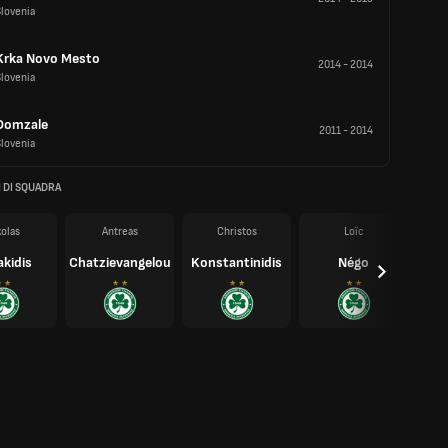
lovenia
Krka Novo Mesto
2014
-
2014
lovenia
Domzale
2011
-
2014
lovenia
 DI SQUADRA
kolas
Antreas
Christos
Loïc
akidis
Chatzievangelou
Konstantinidis
Négo