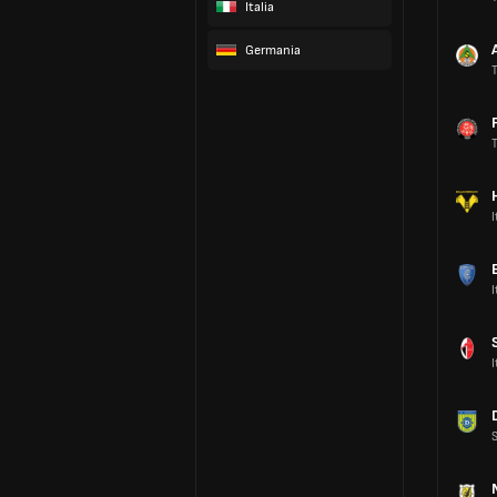
Italia
Germania
T
T
I
I
I
S