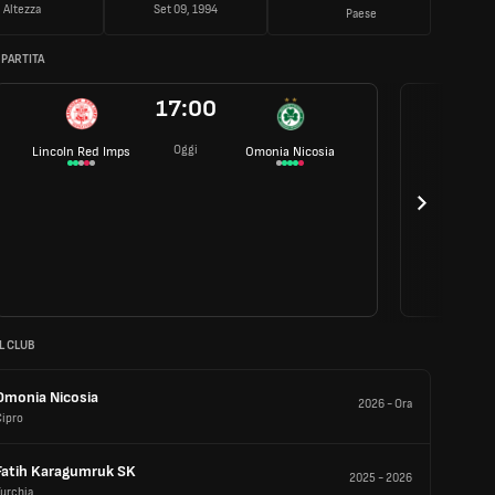
Altezza
Set 09, 1994
Paese
 PARTITA
17:00
Oggi
Lincoln Red Imps
Omonia Nicosia
L CLUB
Omonia Nicosia
2026
-
Ora
Cipro
Fatih Karagumruk SK
2025
-
2026
urchia