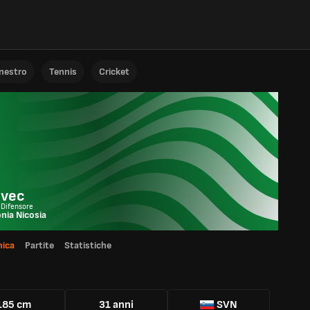
anestro
Tennis
Cricket
ovec
 Difensore
ia Nicosia
ica
Partite
Statistiche
185 cm
31 anni
SVN