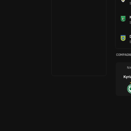
S
S
S
COMPAGNI
Ni
Kyri