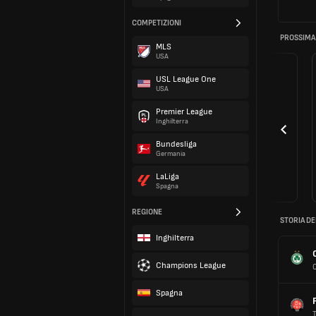
COMPETIZIONI
PROSSIMA
MLS
USA
USL League One
USA
Premier League
Inghilterra
Bundesliga
Germania
LaLiga
Spagna
REGIONE
STORIA DE
Inghilterra
Champions League
Spagna
T