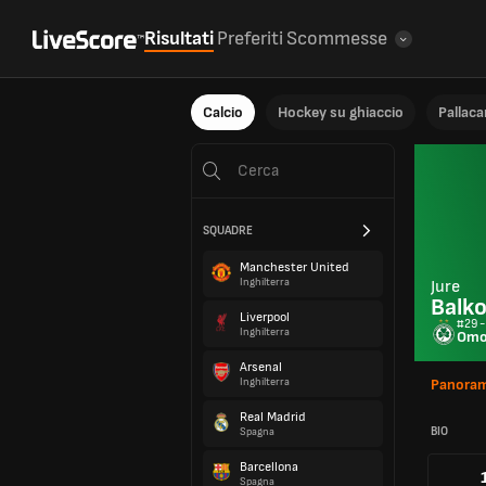
Risultati
Preferiti
Scommesse
Calcio
Hockey su ghiaccio
Pallac
SQUADRE
Manchester United
Inghilterra
Jure
Balk
Liverpool
#29 -
Inghilterra
Omon
Arsenal
Inghilterra
Panoram
Real Madrid
BIO
Spagna
Barcellona
Spagna