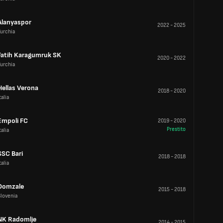
Alanyaspor
2022
-
2025
urchia
Fatih Karagumruk SK
2020
-
2022
urchia
Hellas Verona
2018
-
2020
talia
Empoli FC
2019
-
2020
Prestito
talia
SSC Bari
2018
-
2018
talia
Domzale
2015
-
2018
lovenia
NK Radomlje
2014
-
2015