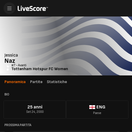
Jessica
Naz
#7 - Avanti
Tottenham Hotspur FC Women
Panoramica
Partite
Statistiche
BIO
25 anni
ENG
Set 24, 2000
Paese
PROSSIMA PARTITA