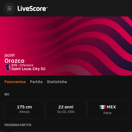
Jaziel
Orozco
#99 - Difensore
Saint Louis City SC
Panoramica
Partite
Statistiche
BIO
175 cm
22 anni
MEX
Altezza
Giu 02, 2004
Paese
PROSSIMA PARTITA