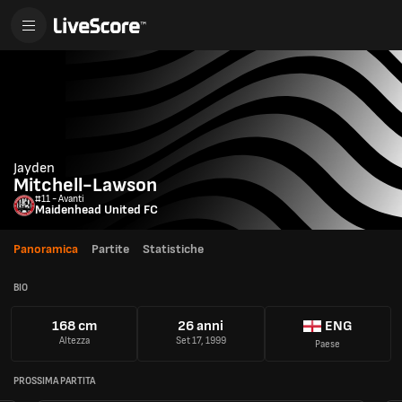
Jayden
Mitchell-Lawson
#11 - Avanti
Maidenhead United FC
Panoramica
Partite
Statistiche
BIO
168 cm
26 anni
ENG
Altezza
Set 17, 1999
Paese
PROSSIMA PARTITA