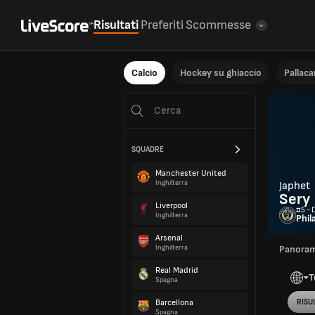
Risultati
Preferiti
Scommesse
Calcio
Hockey su ghiaccio
Pallac
SQUADRE
Manchester United
Inghilterra
Japhet
Sery
Liverpool
#5 - 
Inghilterra
Phil
Arsenal
Inghilterra
Panoram
Real Madrid
T
Spagna
Barcellona
RISUL
Spagna