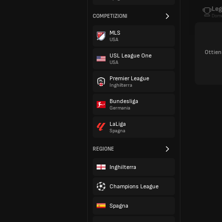
Leg
COMPETIZIONI
Dome
MLS
USA
Ottien
USL League One
USA
Premier League
Inghilterra
Bundesliga
Germania
LaLiga
Spagna
REGIONE
Inghilterra
Champions League
Spagna