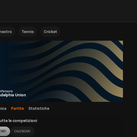
anestro
Tennis
Cricket
Difensore
adelphia Union
ica
Partite
Statistiche
utte le competizioni
TATI
CALENDARI