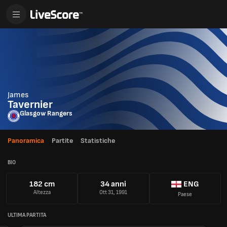
James
Tavernier
Glasgow Rangers
Panoramica
Partite
Statistiche
BIO
182 cm
34 anni
ENG
Altezza
Ott 31, 1991
Paese
ULTIMA PARTITA