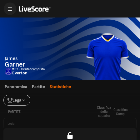
James
Garner
#37 - Centrocampista
Everton
Panoramica
Partite
Statistiche
Lega
Classifica
Classifica
PARTITE
della
Comp
squadra
Lega