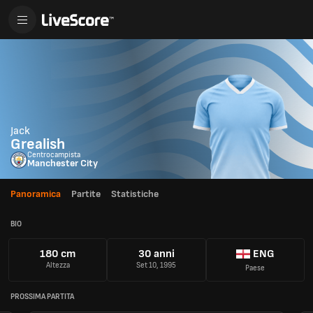
Jack
Grealish
Centrocampista
Manchester City
Panoramica
Partite
Statistiche
BIO
180 cm
30 anni
ENG
Altezza
Set 10, 1995
Paese
PROSSIMA PARTITA