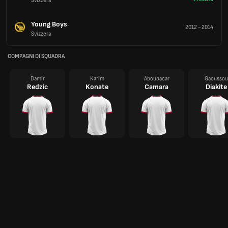
Svizzera
Young Boys
2012
-
2014
Svizzera
COMPAGNI DI SQUADRA
Damir
Karim
Aboubacar
Gaoussou
Redzic
Konate
Camara
Diakite