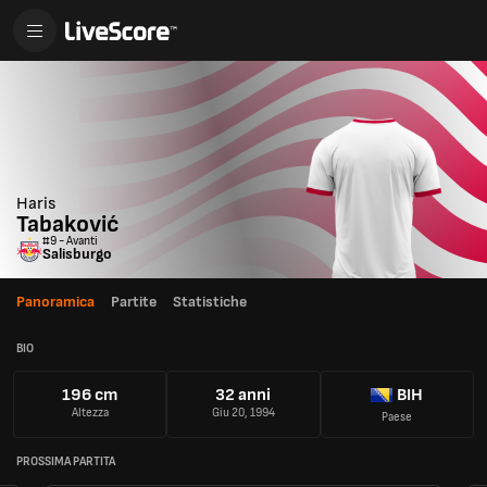
Haris
Tabaković
#9 - Avanti
Salisburgo
Panoramica
Partite
Statistiche
BIO
196 cm
32 anni
BIH
Altezza
Giu 20, 1994
Paese
PROSSIMA PARTITA