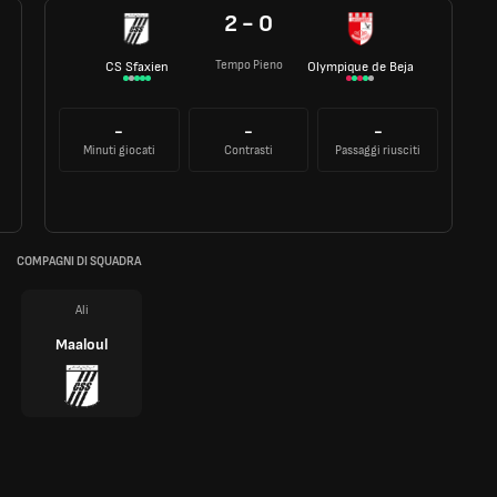
2 - 0
Tempo Pieno
CS Sfaxien
Olympique de Beja
-
-
-
Minuti giocati
Contrasti
Passaggi riusciti
COMPAGNI DI SQUADRA
Ali
Maaloul