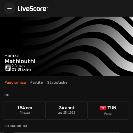
Hamza
Mathlouthi
Difensore
CS Sfaxien
Panoramica
Partite
Statistiche
BIO
184 cm
34 anni
TUN
Altezza
Lug 25, 1992
Paese
ULTIMA PARTITA